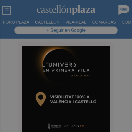
FORO PLAZA
CASTELLÓN
VILA-REAL
COMARCAS
COM
+ Seguir en Google