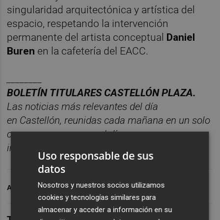
singularidad arquitectónica y artística del
espacio, respetando la intervención
permanente del artista conceptual
Daniel
Buren
en la cafetería del EACC.
________
BOLET
Í
N
TITULARES
CASTELL
ÓN
PLAZA.
Las noticias má
s relevantes del d
í
a
en
Castelló
n
, reunidas cada ma
ñana en un solo
correo para empezar el d
í
a
informado.
Suscr
í
bete
gratis al
bolet
í
n
aqu
í
.
Uso responsable de sus
datos
Nosotros y nuestros socios utilizamos
ARCHIVADO EN
IVC
cookies y tecnologías similares para
almacenar y acceder a información en su
TAMBIÉN TE PUEDE INTERESAR