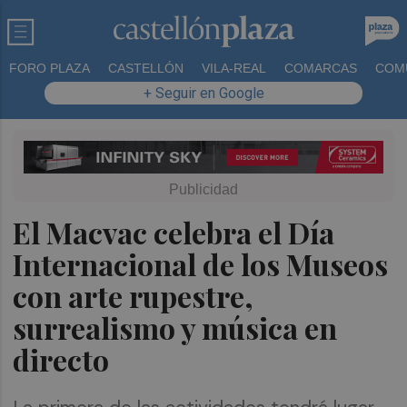
FORO PLAZA
CASTELLÓN
VILA-REAL
COMARCAS
COM
+ Seguir en Google
El Macvac celebra el Día
Internacional de los Museos
con arte rupestre,
surrealismo y música en
directo