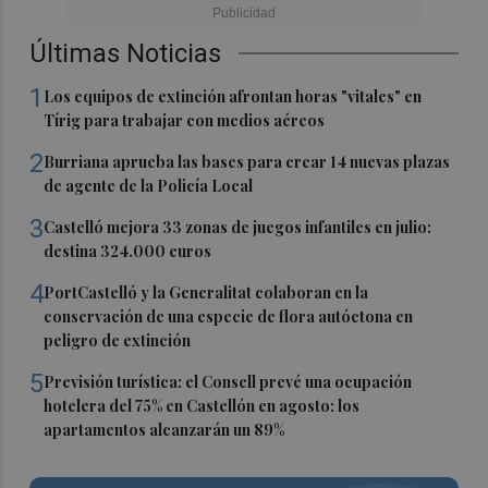
Últimas Noticias
1
Los equipos de extinción afrontan horas "vitales" en
Tírig para trabajar con medios aéreos
2
Burriana aprueba las bases para crear 14 nuevas plazas
de agente de la Policía Local
3
Castelló mejora 33 zonas de juegos infantiles en julio:
destina 324.000 euros
4
PortCastelló y la Generalitat colaboran en la
conservación de una especie de flora autóctona en
peligro de extinción
5
Previsión turística: el Consell prevé una ocupación
hotelera del 75% en Castellón en agosto: los
apartamentos alcanzarán un 89%