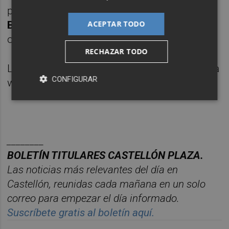
por
Rebeca Valls
,
Lara Salvador
,
Jordi
ACEPTAR TODO
Ballester
,
Ferran Gadea
y
Lola Moltó
, entre
otros intérpretes.
RECHAZAR TODO
Las entradas se pueden adquirir en la página
CONFIGURAR
web del
IVC
.
________
BOLET
Í
N TITULARES CASTELL
ÓN PLAZA.
Las noticias m
á
s relevantes del d
í
a en
Castelló
n, reunidas cada ma
ñana en un solo
correo para empezar el d
í
a informado.
Suscr
í
bete
gratis al bolet
í
n aqu
í.