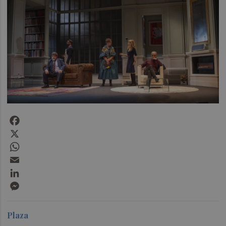
Facebook
X
WhatsApp
Email
LinkedIn
Messenger
Plaza