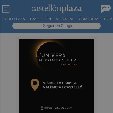
FORO PLAZA
CASTELLÓN
VILA-REAL
COMARCAS
COM
+ Seguir en Google