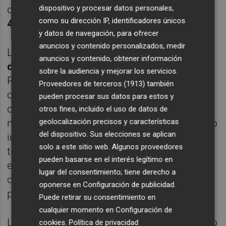
dispositivo y procesar datos personales,
duración de
50 minutos
, tienen un precio de
como su dirección IP, identificadores únicos
4 euros
.
y datos de navegación, para ofrecer
anuncios y contenido personalizados, medir
La programación continuará el domingo
31
anuncios y contenido, obtener información
de mayo
, a las
19.00 horas
, con "La
sobre la audiencia y mejorar los servicios.
Ratonera", adaptación de
Ignasi Vidal
del
Proveedores de terceros (1913)
también
célebre texto inspirado en "Tres ratones
pueden procesar sus datos para estos y
ciegos", de
Agatha Christie
. La producción
otros fines, incluido el uso de datos de
geolocalización precisos y características
mantiene la esencia del "thriller" clásico, pero
del dispositivo. Sus elecciones se aplican
introduce en esta versión la intensidad del
solo a este sitio web. Algunos proveedores
teatro, con un espíritu transgresor inspirado
pueden basarse en el interés legítimo en
en las nuevas narrativas que llegan desde el
lugar del consentimiento; tiene derecho a
cine, la literatura y las más recientes
oponerse en
Configuración de publicidad
.
producciones teatrales.
Puede retirar su consentimiento en
cualquier momento en
Configuración de
La pieza reúne un amplio elenco encabezado
cookies
.
Política de privacidad