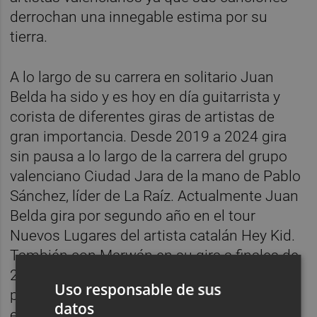
derrochan una innegable estima por su
tierra.
A lo largo de su carrera en solitario Juan
Belda ha sido y es hoy en día guitarrista y
corista de diferentes giras de artistas de
gran importancia. Desde 2019 a 2024 gira
sin pausa a lo largo de la carrera del grupo
valenciano Ciudad Jara de la mano de Pablo
Sánchez, líder de La Raíz. Actualmente Juan
Belda gira por segundo año en el tour
Nuevos Lugares del artista catalán Hey Kid.
También con Marwán en su gira a finales de
2024 y principios de 2025 y trabajos
Uso responsable de sus
puntuales con artistas como Álvaro de Luna
datos
en 2024 y con Barry B en 2026. Además