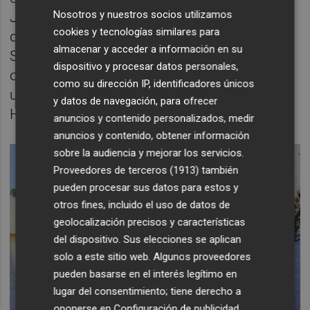
Nosotros y nuestros socios utilizamos
Juan Belda ha trabajado como compositor
cookies y tecnologías similares para
de artistas como Ana Guerra, Alezz y Omar
almacenar y acceder a información en su
Samba, así como productor en múltiples
dispositivo y procesar datos personales,
obras grabando y produciendo, entre otros,
como su dirección IP, identificadores únicos
una de las canciones del último disco de
y datos de navegación, para ofrecer
Hombres G.
anuncios y contenido personalizados, medir
anuncios y contenido, obtener información
sobre la audiencia y mejorar los servicios.
Proveedores de terceros (1913)
también
pueden procesar sus datos para estos y
otros fines, incluido el uso de datos de
geolocalización precisos y características
del dispositivo. Sus elecciones se aplican
solo a este sitio web. Algunos proveedores
pueden basarse en el interés legítimo en
lugar del consentimiento; tiene derecho a
oponerse en
Configuración de publicidad
.