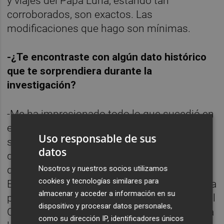
y viajes del Papa Luna, estando tan
corroborados, son exactos. Las
modificaciones que hago son mínimas.
-¿Te encontraste con algún dato histórico
que te sorprendiera durante la
investigación?
-Me ha impresionado todo lo que sucedió en
el concilio de Constanza (1414-1418). Me
Uso responsable de sus
sorprende la movilidad que tenían las
datos
decenas de cardenales para, con los medios
de transporte de la época, cruzar media
Nosotros y nuestros socios utilizamos
cookies y tecnologías similares para
Europa. Me admira su capacidad diplomática
almacenar y acceder a información en su
para resolver una cuestión tan grave como el
dispositivo y procesar datos personales,
Cisma. Y por encima de todo me impresiona
como su dirección IP, identificadores únicos