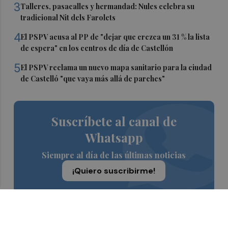
3
Talleres, pasacalles y hermandad: Nules celebra su
tradicional Nit dels Farolets
4
El PSPV acusa al PP de "dejar que crezca un 31 % la lista
de espera" en los centros de día de Castellón
5
El PSPV reclama un nuevo mapa sanitario para la ciudad
de Castelló "que vaya más allá de parches"
Suscríbete al canal de
Whatsapp
Siempre al día de las últimas noticias
¡Quiero suscribirme!