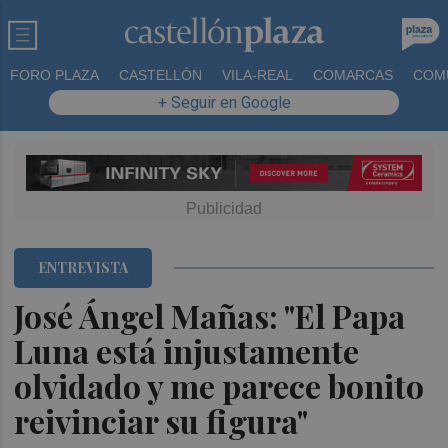
FORO PLAZA
CASTELLÓN
VILA-REAL
COMARCAS
COM
+ Seguir en Google
ENTREVISTA
José Ángel Mañas: "El Papa
Luna está injustamente
olvidado y me parece bonito
reivinciar su figura"