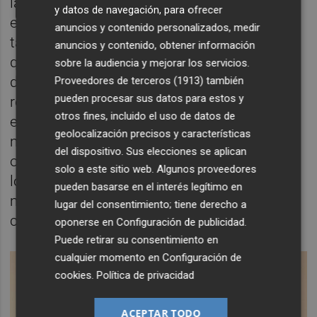
la grandeza que tuvieron los franceses para,
y datos de navegación, para ofrecer
en plena Guerra de los Cien Años y teniendo
anuncios y contenido personalizados, medir
tan cerca la masacre de Azincourt, permitir
anuncios y contenido, obtener información
que se votara por "naciones", dando un peso
sobre la audiencia y mejorar los servicios.
desproporcionado a la escasa
Proveedores de terceros (1913)
también
pueden procesar sus datos para estos y
representación inglesa, y que no naufragara
otros fines, incluido el uso de datos de
el proceso. Me gustaría recordar que la
geolocalización precisos y características
masacre a la que hago referencia data de
del dispositivo. Sus elecciones se aplican
octubre de 1415, en pleno concilio, donde
solo a este sitio web. Algunos proveedores
los ingleses mataron de mala manera a seis
pueden basarse en el interés legítimo en
mil franceses. Hay que tenerlo muy en
lugar del consentimiento; tiene derecho a
cuenta.
oponerse en
Configuración de publicidad
.
Puede retirar su consentimiento en
cualquier momento en
Configuración de
cookies
.
Política de privacidad
ACEPTAR TODO