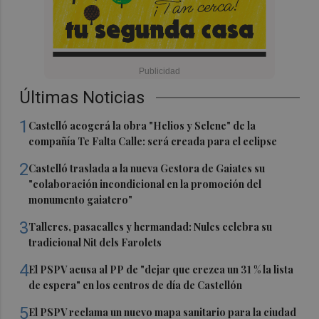
Últimas Noticias
1
Castelló acogerá la obra "Helios y Selene" de la
compañía Te Falta Calle: será creada para el eclipse
2
Castelló traslada a la nueva Gestora de Gaiates su
"colaboración incondicional en la promoción del
monumento gaiatero"
3
Talleres, pasacalles y hermandad: Nules celebra su
tradicional Nit dels Farolets
4
El PSPV acusa al PP de "dejar que crezca un 31 % la lista
de espera" en los centros de día de Castellón
5
El PSPV reclama un nuevo mapa sanitario para la ciudad