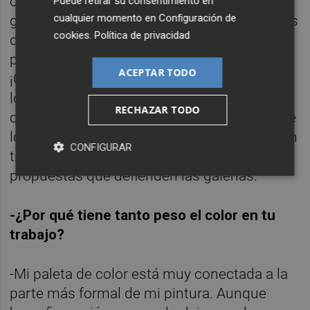
obras de arte. Jejeje. Hacen un trabajo más
Puede retirar su consentimiento en
cualquier momento en
Configuración de
global. Presentan y defienden las propuestas
cookies
.
Política de privacidad
de sus artistas al público con el fin de
promover un coleccionismo de calidad.
ACEPTAR TODO
¡Claro que las galerías quieren vender! Ellas
lo necesitan y los artistas también, pero hay
RECHAZAR TODO
que mantener a largo plazo esa confianza de
los coleccionistas y esto se consigue con un
CONFIGURAR
trabajo constante y honesto en las
propuestas que defienden las galerías.
-¿Por qué tiene tanto peso el color en tu
trabajo?
-Mi paleta de color está muy conectada a la
parte más formal de mi pintura. Aunque