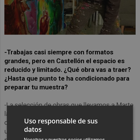
-Trabajas casi siempre con formatos
grandes, pero en Castellón el espacio es
reducido y limitado. ¿Qué obra vas a traer?
¿Hasta que punto te ha condicionado para
preparar tu muestra?
-La selección de obras que llevamos a Marte
la hemos hecho en relación a lo que justo te
Uso responsable de sus
comentaba en la anterior pregunta. Marte es
datos
una feria de arte y es necesario y justo
pensar en todo tipo de público y
Nosotros y nuestros socios utilizamos