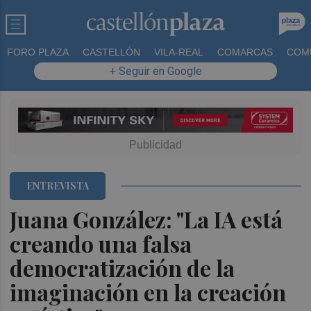
FORO PLAZA
CASTELLÓN
VILA-REAL
COMARCAS
COM
+ Seguir en Google
ENTREVISTA
Juana González: "La IA está
creando una falsa
democratización de la
imaginación en la creación