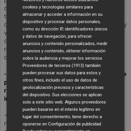
cookies y tecnologías similares para
coleccionistas que se interesan por mi
almacenar y acceder a información en su
trabajo. Con todo, lo que intento explicar es
dispositivo y procesar datos personales,
que la selección que viaja a Castellón es muy
como su dirección IP, identificadores únicos
variada en formatos y en disciplinas. Hay
y datos de navegación, para ofrecer
que tener en cuenta que este fin de semana
anuncios y contenido personalizados, medir
no solo podrá ver pintura sino también
anuncios y contenido, obtener información
dibujo.
sobre la audiencia y mejorar los servicios.
Proveedores de terceros (1913)
también
pueden procesar sus datos para estos y
-Juana, más allá de ser intermediarios entre
otros fines, incluido el uso de datos de
periodista y artista, como ha sucedido para
geolocalización precisos y características
realizar esta entrevista, ¿por qué son tan
del dispositivo. Sus elecciones se aplican
importantes para vosotros las galerías?
solo a este sitio web. Algunos proveedores
pueden basarse en el interés legítimo en
-Como has podido comprobar, las galerías
lugar del consentimiento; tiene derecho a
no solo tienen el difícil trabajo de vender
oponerse en
Configuración de publicidad
.