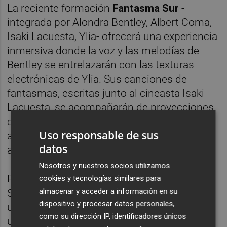
La reciente formación
Fantasma Sur
-
integrada por Alondra Bentley, Albert Coma,
Isaki Lacuesta, Ylia- ofrecerá una experiencia
inmersiva donde la voz y las melodías de
Bentley se entrelazarán con las texturas
electrónicas de Ylia. Sus canciones de
fantasmas, escritas junto al cineasta Isaki
Lacuesta, se acompañarán de proyecciones
cinematográficas en directo creadas con el
Uso responsable de sus
artista visual Coma, generando una
datos
atmósfera envolvente y espectral.
Nosotros y nuestros socios utilizamos
Por su parte, el dúo
TURBAA
formado por
cookies y tecnologías similares para
almacenar y acceder a información en su
Severine Beata y Beatriz Sánchez propondrá
dispositivo y procesar datos personales,
una performance sonorovisual. A través de
como su dirección IP, identificadores únicos
una sesión de improvisación conjunta,