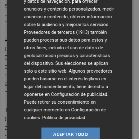
y datos de navegación, para ofrecer
sonido e imagen en tiempo real construirán
anuncios y contenido personalizados, medir
un espectáculo experimental de estética
anuncios y contenido, obtener información
retrofuturista y ecos dadaístas.
sobre la audiencia y mejorar los servicios.
Proveedores de terceros (1913)
también
Por último, la propuesta de
JIHANE
llevará el
pueden procesar sus datos para estos y
otros fines, incluido el uso de datos de
trance, psytrance y hard-dance a una sesión
geolocalización precisos y características
DJ en la que fusionará la experimentación
del dispositivo. Sus elecciones se aplican
con los elementos visuales y estéticos para
solo a este sitio web. Algunos proveedores
conectar con el público con una intención
pueden basarse en el interés legítimo en
activista en una experiencia introspectiva y
lugar del consentimiento; tiene derecho a
multisensorial.
oponerse en
Configuración de publicidad
.
Puede retirar su consentimiento en
Todas las actuaciones serán de acceso
cualquier momento en
Configuración de
cookies
.
Política de privacidad
totalmente libre y gratuito hasta completar
aforo y muy pronto se anunciarán los
ACEPTAR TODO
horarios para cada uno de los conciertos.