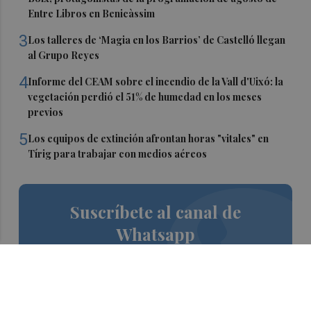
Entre Libros en Benicàssim
3
Los talleres de ‘Magia en los Barrios’ de Castelló llegan
al Grupo Reyes
4
Informe del CEAM sobre el incendio de la Vall d'Uixó: la
vegetación perdió el 51% de humedad en los meses
previos
5
Los equipos de extinción afrontan horas "vitales" en
Tírig para trabajar con medios aéreos
Suscríbete al canal de
Whatsapp
Siempre al día de las últimas noticias
¡Quiero suscribirme!