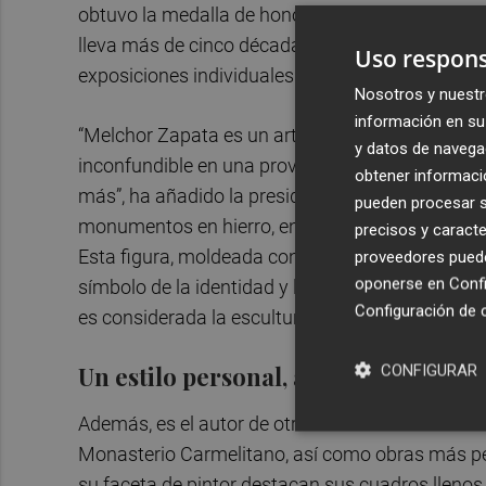
obtuvo la medalla de honor en dibujo y pintura. 
lleva más de cinco décadas desarrollando su car
Uso respons
exposiciones individuales en galerías de todo e
Nosotros y nuestr
información en su 
“Melchor Zapata es un artista único que ha sido c
y datos de navega
inconfundible en una provincia que lo ha visto 
obtener informació
más”, ha añadido la presidenta de la institución
pueden procesar su
monumentos en hierro, entre los que sobresale 
precisos y caracte
Esta figura, moldeada con motivo del 750 aniver
proveedores pueden
oponerse en
Confi
símbolo de la identidad y la mitología de la capi
Configuración de 
es considerada la escultura de hierro más alta d
Un estilo personal, auténtico y reco
CONFIGURAR
Además, es el autor de otras esculturas como ‘Arr
Monasterio Carmelitano, así como obras más peq
su faceta de pintor destacan sus cuadros llenos 