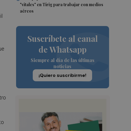
"vitales" en Tírig para trabajar con medios
aéreos
il
Suscríbete al canal
de Whatsapp
ue
Siempre al día de las últimas
noticias
¡Quiero suscribirme!
tro
to