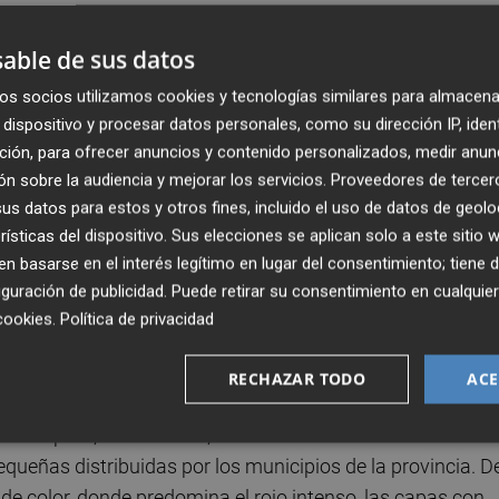
A los 21 años se afincó en Benicàssim, municipio en el que
rera artística. Desde entonces, ha realizado más de 250
able de sus datos
l mundo, destacando Tokio, Nueva York, París y Oporto.
os socios utilizamos cookies y tecnologías similares para almacena
dispositivo y procesar datos personales, como su dirección IP, iden
apaz de traducir nuestra cultura en arte y de dejar su sel
ción, para ofrecer anuncios y contenido personalizados, medir anun
crecer profesionalmente y que lo considera un benicense
n sobre la audiencia y mejorar los servicios.
Proveedores de tercer
 provincial. Como escultor ha realizado retratos de bronce 
s datos para estos y otros fines, incluido el uso de datos de geolo
su obra más emblemática y representativa, ‘Tombatossals
rísticas del dispositivo. Sus elecciones se aplican solo a este sitio
sario de la fundación de Castellón, representa el máximo
 basarse en el interés legítimo en lugar del consentimiento; tiene 
guración de publicidad
. Puede retirar su consentimiento en cualqu
tal y, con sus 20 toneladas de peso y los 20 metros de altur
cookies
.
Política de privacidad
e Europa.
RECHAZAR TODO
ACE
nocible
ancapins’, ‘Bufanúvols’, ‘Maternidad’ o la escultura del
ueñas distribuidas por los municipios de la provincia. D
de color, donde predomina el rojo intenso, las capas con