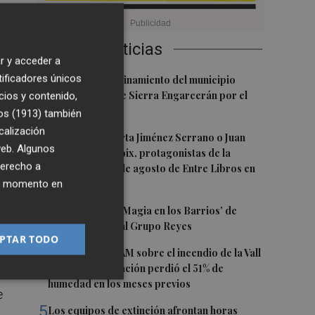
Últimas Noticias
r y acceder a
1
tificadores únicos
Levantan el confinamiento del municipio
lo
castellonense de Sierra Engarcerán por el
cios y contenido,
incendio
os (1913)
también
y
calización
2
Juan Tallón, Marta Jiménez Serrano o Juan
’.
 web. Algunos
Evaristo Valls Boix, protagonistas de la
derecho a
programación de agosto de Entre Libros en
Benicàssim
ier momento en
a,
3
Los talleres de ‘Magia en los Barrios’ de
Castelló llegan al Grupo Reyes
PTAR TODO
4
Informe del CEAM sobre el incendio de la Vall
d'Uixó: la vegetación perdió el 51% de
humedad en los meses previos
e
5
Los equipos de extinción afrontan horas