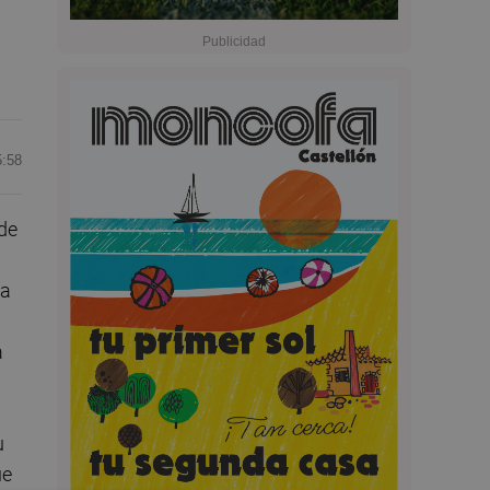
5:58
 de
ta
a
u
ue