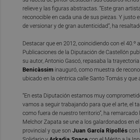
relieve y las figuras abstractas. “Este gran artis
reconocible en cada una de sus piezas. Y justo es
de versionar y de gran autenticidad”, ha resalta
Destacar que en 2012, coincidiendo con el 40.º a
Publicaciones de la Diputación de Castellón publ
su autor, Antonio Gascó, repasaba la trayectoria
Benicàssim
inauguró, como muestra de reconoc
ubicado en la céntrica calle Santo Tomás y que 
“En esta Diputación estamos muy comprometidos 
vamos a seguir trabajando para que el arte, el ta
como fuera de nuestro territorio”, ha remarcado 
Melchor Zapata se une a los galardonados en el 
provincial y que son
Juan García Ripollés
con l
Solidario y
Arkadia Space
con el Mérito a la In