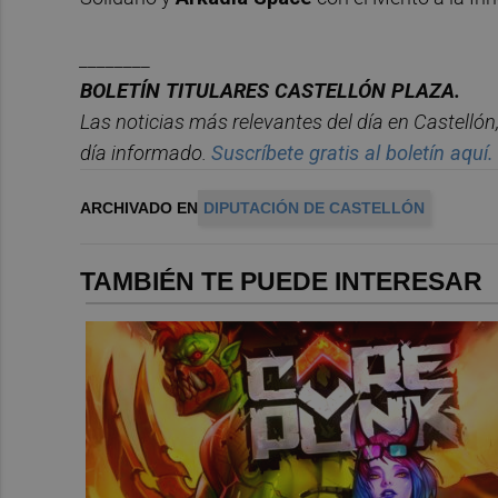
________
BOLET
Í
N
TITULARES
CASTELL
ÓN
PLAZA.
Las noticias m
á
s relevantes del d
í
a en
Castelló
n
d
í
a informado.
Suscr
í
bete
gratis al
bolet
í
n
aqu
í
.
ARCHIVADO EN
DIPUTACIÓN DE CASTELLÓN
TAMBIÉN TE PUEDE INTERESAR