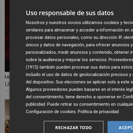
Uso responsable de sus datos
Nosotros y nuestros socios utilizamos cookies y tecn
similares para almacenar y acceder a información en s
procesar datos personales, como su dirección IP, ident
únicos y datos de navegación, para ofrecer anuncios 
personalizados, medir anuncios y contenido, obtener 
sobre la audiencia y mejorar los servicios.
Proveedores
(1913)
también pueden procesar sus datos para estos y
incluido el uso de datos de geolocalización precisos y 
Lujo con carácter
del dispositivo. Sus elecciones se aplican solo a este s
Una joya para mujeres que no piden permiso
Algunos proveedores pueden basarse en el interés legí
del consentimiento; tiene derecho a oponerse en
Confi
publicidad
. Puede retirar su consentimiento en cualqu
Configuración de cookies
.
Política de privacidad
RECHAZAR TODO
ACEPT