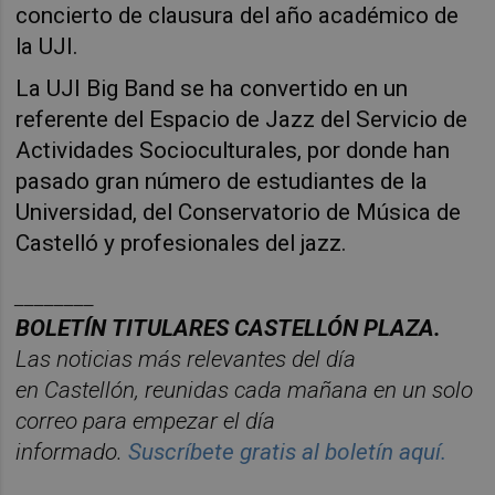
concierto de clausura del año académico de
la UJI.
La UJI Big Band se ha convertido en un
referente del Espacio de Jazz del Servicio de
Actividades Socioculturales, por donde han
pasado gran número de estudiantes de la
Universidad, del Conservatorio de Música de
Castelló y profesionales del jazz.
________
BOLET
Í
N
TITULARES
CASTELL
ÓN
PLAZA.
Las noticias má
s relevantes del d
í
a
en
Castelló
n
, reunidas cada ma
ñana en un solo
correo para empezar el d
í
a
informado.
Suscr
í
bete
gratis al
bolet
í
n
aqu
í
.