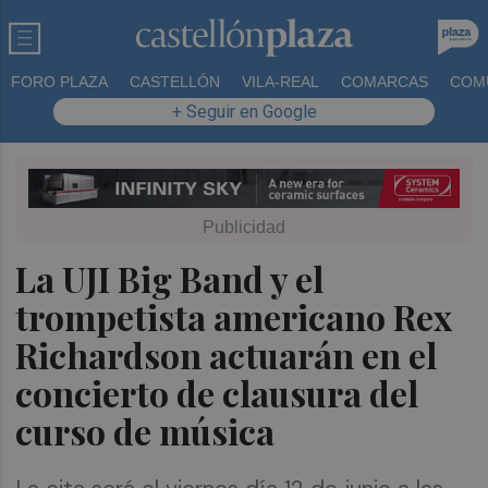
FORO PLAZA
CASTELLÓN
VILA-REAL
COMARCAS
COM
+ Seguir en Google
La UJI Big Band y el
trompetista americano Rex
Richardson actuarán en el
concierto de clausura del
curso de música