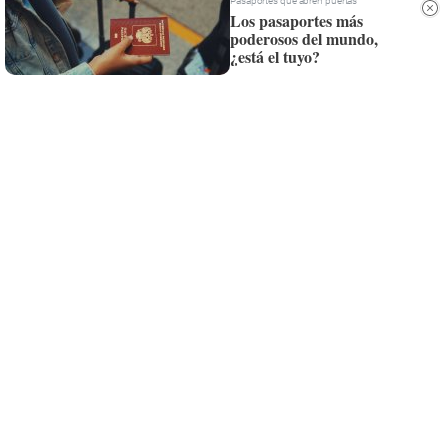
Pasaportes que abren puertas
Los pasaportes más
Suscríbete al canal de
poderosos del mundo,
¿está el tuyo?
Whatsapp
Siempre al día de las últimas noticias
¡Quiero suscribirme!