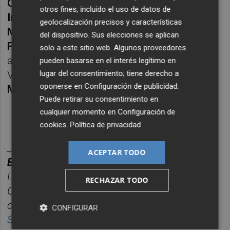
Castelló
, la
Fundación Dávalos-Fletcher
y el
otros fines, incluido el uso de datos de
Instituto Valenciano de Cultura
, a través del
geolocalización precisos y características
Museo de Bellas Artes de Castelló
; la
del dispositivo. Sus elecciones se aplican
Fundación Bancaja Segorbe
, los
solo a este sitio web. Algunos proveedores
ayuntamientos de Benicàssim, Segorbe y
pueden basarse en el interés legítimo en
lugar del consentimiento; tiene derecho a
Vilafranca, y el estudio fotográfico
Paco
oponerse en
Configuración de publicidad
.
Mora
, entre otras entidades.
Puede retirar su consentimiento en
cualquier momento en
Configuración de
cookies
.
Política de privacidad
________
ACEPTAR TODO
BOLET
Í
N TITULARES CASTELL
ÓN PLAZA.
Las noticias m
á
s relevantes del d
í
a en
RECHAZAR TODO
Castelló
n, reunidas cada ma
ñana en un solo
correo para empezar el d
í
a informado.
CONFIGURAR
Suscr
í
bete
gratis al bolet
í
n aqu
í.