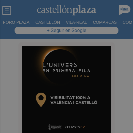
FORO PLAZA
CASTELLÓN
VILA-REAL
COMARCAS
COM
+ Seguir en Google