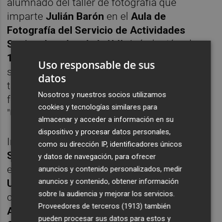
alumnado del taller de fotografía que
imparte
Julián Barón
en el
Aula de
Fotografía del Servicio de Actividades
Socioculturales de la UJI
. Así, el miércoles
10 de junio
tendrá lugar en el Menador la
Uso responsable de sus
sesión donde el alumnado compartirá su
datos
trabajo del taller "Contar en imágenes" en
Nosotros y nuestros socios utilizamos
forma de secuencia en la actividad titulada
cookies y tecnologías similares para
"Un minuto de imágenes".
almacenar y acceder a información en su
dispositivo y procesar datos personales,
Imaginària, impulsada por la UJI a través del
como su dirección IP, identificadores únicos
Servicio de Actividades Socioculturales
y
y datos de navegación, para ofrecer
enmarcada dentro del programa
anuncios y contenido personalizados, medir
anuncios y contenido, obtener información
UJI_encultura
, inició su marcha en
2003
y
sobre la audiencia y mejorar los servicios.
cuenta con la colaboración del
Proveedores de terceros (1913)
también
Ayuntamiento de Castelló
, la
Diputación de
pueden procesar sus datos para estos y