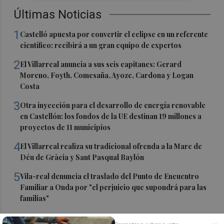
Últimas Noticias
1
Castelló apuesta por convertir el eclipse en un referente
científico: recibirá a un gran equipo de expertos
2
El Villarreal anuncia a sus seis capitanes: Gerard
Moreno, Foyth, Comesaña, Ayoze, Cardona y Logan
Costa
3
Otra inyección para el desarrollo de energía renovable
en Castellón: los fondos de la UE destinan 19 millones a
proyectos de 11 municipios
4
El Villarreal realiza su tradicional ofrenda a la Mare de
Déu de Gràcia y Sant Pasqual Baylón
5
Vila-real denuncia el traslado del Punto de Encuentro
Familiar a Onda por "el perjuicio que supondrá para las
familias"