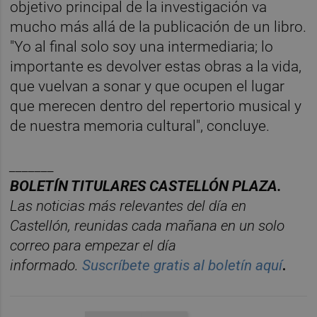
objetivo principal de la investigación va
mucho más allá de la publicación de un libro.
"Yo al final solo soy una intermediaria; lo
importante es devolver estas obras a la vida,
que vuelvan a sonar y que ocupen el lugar
que merecen dentro del repertorio musical y
de nuestra memoria cultural", concluye.
_______
BOLET
Í
N TITULARES CASTELL
ÓN PLAZA.
Las noticias má
s relevantes del d
í
a en
Castelló
n, reunidas cada ma
ñana en un solo
correo para empezar el d
í
a
informado.
Suscr
í
bete
gratis al bolet
í
n aqu
í
.