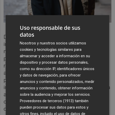
Uso responsable de sus
datos
De hecho, algunas de las composiciones
Nosotros y nuestros socios utilizamos
incluidas reflejan claramente el ambiente
cookies y tecnologías similares para
musical europeo del siglo XIX. Las dos
almacenar y acceder a información en su
polacas finales son piezas muy propias del
dispositivo y procesar datos personales,
romanticismo y del ambiente Biedermeier
como su dirección IP, identificadores únicos
alemán. ¿Cómo lo sabemos? Porque eran
y datos de navegación, para ofrecer
piezas cortas, muy sugestivas, que se
anuncios y contenido personalizados, medir
interpretaban en reuniones domésticas de la
anuncios y contenido, obtener información
aristocracia y que tenían un importante
sobre la audiencia y mejorar los servicios.
componente virtuoso. La musicóloga
Proveedores de terceros (1913)
también
pueden procesar sus datos para estos y
considera que uno de los grandes objetivos
otros fines, incluido el uso de datos de