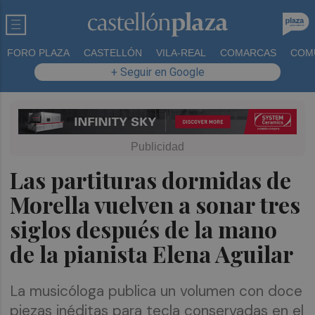
FORO PLAZA
CASTELLÓN
VILA-REAL
COMARCAS
COM
+ Seguir en Google
Las partituras dormidas de
Morella vuelven a sonar tres
siglos después de la mano
de la pianista Elena Aguilar
La musicóloga publica un volumen con doce
piezas inéditas para tecla conservadas en el