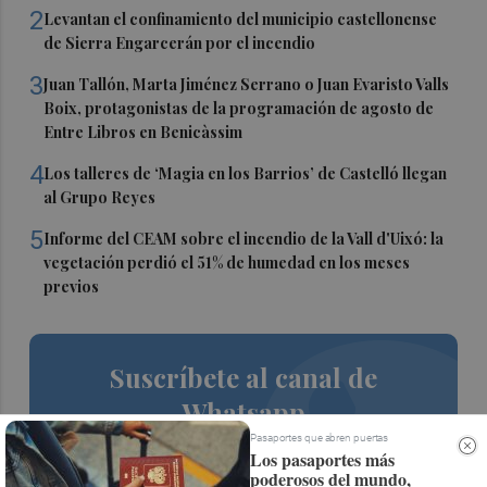
2
Levantan el confinamiento del municipio castellonense
de Sierra Engarcerán por el incendio
3
Juan Tallón, Marta Jiménez Serrano o Juan Evaristo Valls
Boix, protagonistas de la programación de agosto de
Entre Libros en Benicàssim
4
Los talleres de ‘Magia en los Barrios’ de Castelló llegan
al Grupo Reyes
5
Informe del CEAM sobre el incendio de la Vall d'Uixó: la
vegetación perdió el 51% de humedad en los meses
previos
Suscríbete al canal de
Whatsapp
Pasaportes que abren puertas
Siempre al día de las últimas noticias
Los pasaportes más
poderosos del mundo,
¡Quiero suscribirme!