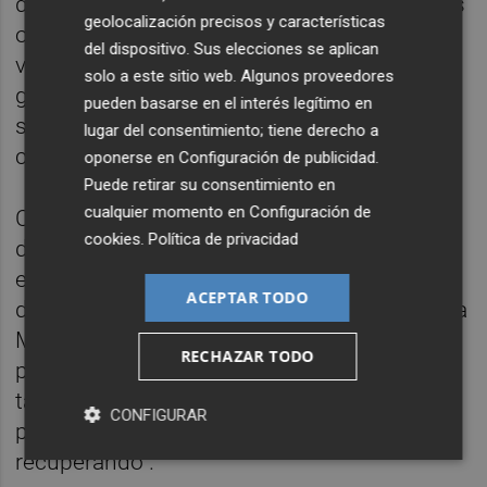
del proyecto es precisamente devolver estas
geolocalización precisos y características
obras al repertorio actual y hacer que
del dispositivo. Sus elecciones se aplican
vuelvan a sonar en conciertos. A Elena le
solo a este sitio web. Algunos proveedores
gustaría que su publicación y el CD-USB
pueden basarse en el interés legítimo en
sirvan para que la gente las escuche y se dé
lugar del consentimiento; tiene derecho a
cuenta del valor que tienen.
oponerse en
Configuración de publicidad
.
Puede retirar su consentimiento en
cualquier momento en
Configuración de
Como profesora de conservatorio, Aguilar
cookies
.
Política de privacidad
defiende además la necesidad de introducir
el patrimonio musical local en la formación
ACEPTAR TODO
de los estudiantes. "Está muy bien estudiar a
Mozart, Beethoven o Brahms porque son
RECHAZAR TODO
pilares fundamentales de la música, pero
también deberíamos incorporar nuestro
CONFIGURAR
propio patrimonio a medida que se va
recuperando".