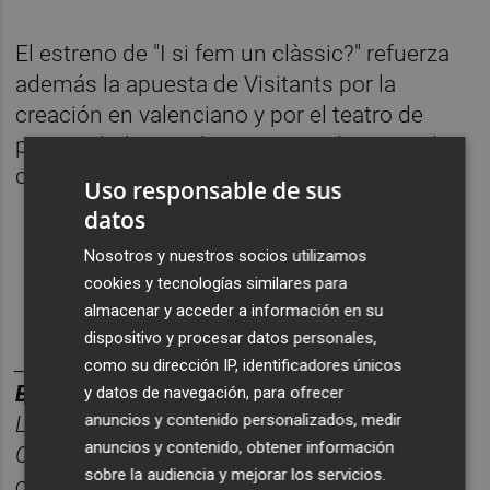
El estreno de "I si fem un clàssic?" refuerza
además la apuesta de Visitants por la
creación en valenciano y por el teatro de
proximidad como herramienta de conexión
cultural y social.
Uso responsable de sus
datos
Nosotros y nuestros socios utilizamos
cookies y tecnologías similares para
almacenar y acceder a información en su
dispositivo y procesar datos personales,
________
como su dirección IP, identificadores únicos
BOLET
Í
N TITULARES CASTELL
ÓN PLAZA.
y datos de navegación, para ofrecer
anuncios y contenido personalizados, medir
Las noticias m
á
s relevantes del d
í
a en
anuncios y contenido, obtener información
Castelló
n, reunidas cada ma
ñana en un solo
sobre la audiencia y mejorar los servicios.
correo para empezar el d
í
a informado.