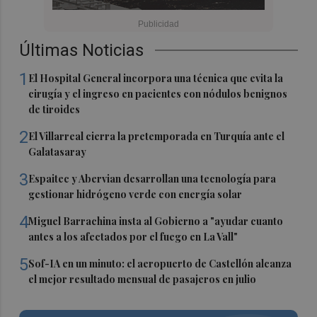
Últimas Noticias
1
El Hospital General incorpora una técnica que evita la
cirugía y el ingreso en pacientes con nódulos benignos
de tiroides
2
El Villarreal cierra la pretemporada en Turquía ante el
Galatasaray
3
Espaitec y Abervian desarrollan una tecnología para
gestionar hidrógeno verde con energía solar
4
Miguel Barrachina insta al Gobierno a "ayudar cuanto
antes a los afectados por el fuego en La Vall"
5
Sof-IA en un minuto: el aeropuerto de Castellón alcanza
el mejor resultado mensual de pasajeros en julio