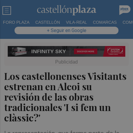
FORO PLAZA
CASTELLÓN
VILA-REAL
COMARCAS
COM
+ Seguir en Google
Los castellonenses Visitants
estrenan en Alcoi su
revisión de las obras
tradicionales 'I si fem un
clàssic?'