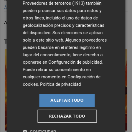
Proveedores de terceros (1913)
también
Suscr
í
bete
gratis al bolet
í
n aqu
í.
pueden procesar sus datos para estos y
otros fines, incluido el uso de datos de
ARCHIVADO EN
TEATRO
CASTELLÓ
geolocalización precisos y características
del dispositivo. Sus elecciones se aplican
solo a este sitio web. Algunos proveedores
TAMBIÉN TE PUEDE INTERESAR
pueden basarse en el interés legítimo en
lugar del consentimiento; tiene derecho a
oponerse en
Configuración de publicidad
.
Puede retirar su consentimiento en
cualquier momento en
Configuración de
cookies
.
Política de privacidad
ACEPTAR TODO
RECHAZAR TODO
CONFIGURAR