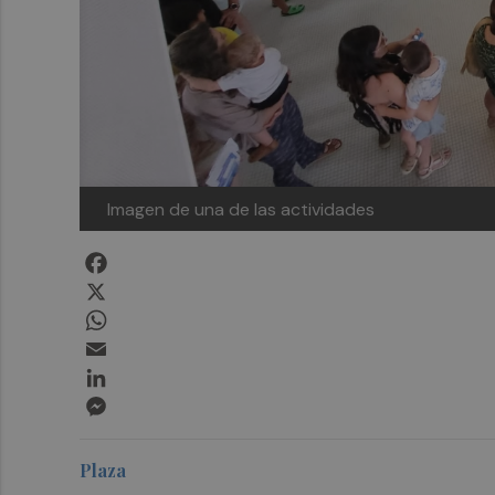
Imagen de una de las actividades
Facebook
X
WhatsApp
Email
LinkedIn
Messenger
Plaza