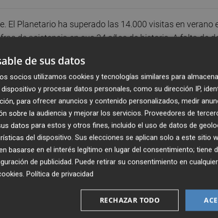
. El Planetario ha superado las 14.000 visitas en verano 
as de asistencia en sus 34 años de historia. A falta de d
iembre, el espacio cultural ya ha pulverizado las cifras
able de sus datos
encia no ofrecen lugar a dudas: durante el periodo del 1 a
os socios utilizamos cookies y tecnologías similares para almacena
 de divulgación científica. En el mes de julio fueron 4.300
dispositivo y procesar datos personales, como su dirección IP, iden
s, proyecciones o cursos, mientras que en agosto la cifra 
ción, para ofrecer anuncios y contenido personalizados, medir anun
das retiradas. (Los tickets de acceso son necesarios para
n sobre la audiencia y mejorar los servicios.
Proveedores de tercer
todas las actividades son gratuitas).
s datos para estos y otros fines, incluido el uso de datos de geolo
rísticas del dispositivo. Sus elecciones se aplican solo a este sitio
an pasado por las exposiciones “Nova Estella” y
 basarse en el interés legítimo en lugar del consentimiento; tiene 
emporales del 2025. Además, el ciclo “Contes a peu de mar
guración de publicidad
. Puede retirar su consentimiento en cualqu
lanada y el ciclo “Cine de Ciencia Ficción” a más de 400
cookies
.
Política de privacidad
n participado en alguno de los talleres, proyecciones o
RECHAZAR TODO
ACE
el lema de la campaña estival. Sin duda, el mejor preámbul
Solar de agosto de 2026, que contará con una programació