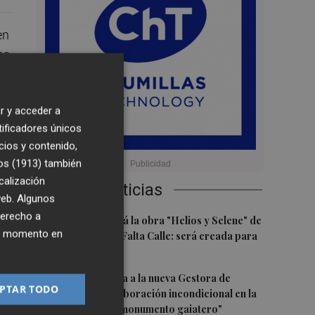
en
os
l
r y acceder a
tificadores únicos
de
cios y contenido,
os (1913)
también
calización
Últimas Noticias
 web. Algunos
derecho a
1
Castelló acogerá la obra "Helios y Selene" de
”
ier momento en
la compañía Te Falta Calle: será creada para
el eclipse
2
Castelló traslada a la nueva Gestora de
PTAR TODO
o
Gaiates su "colaboración incondicional en la
promoción del monumento gaiatero"
n