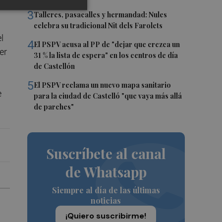
3
Talleres, pasacalles y hermandad: Nules
celebra su tradicional Nit dels Farolets
l
4
El PSPV acusa al PP de "dejar que crezca un
er
31 % la lista de espera" en los centros de día
de Castellón
5
El PSPV reclama un nuevo mapa sanitario
e
para la ciudad de Castelló "que vaya más allá
de parches"
Suscríbete al canal
de Whatsapp
Siempre al día de las últimas
noticias
¡Quiero suscribirme!