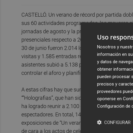
CASTELLÓ. Un verano de récord por partida doble
sus 60 actividades programadas, las mayores cifr
jornadas de agosto y la primera quincena de sept
Uso respons
presenciales respecto a 2024. Los datos de asist
Nosotros y nuestr
30 de junio fueron 2.014 los visitantes al espacio
información en su 
visitas y 1.585 entradas reservadas para tallere
y datos de navega
asistentes subió a 5.138 personas y 1.670 entra
obtener informació
controlar el aforo y planificar los talleres, pero 
pueden procesar su
precisos y caracte
A estas cifras hay que sumar las personas que h
proveedores pueden
“”Holografias”, que han sido las dos muestras t
oponerse en
Confi
ha logrado reunir a 2.100 espectadores en la exp
Configuración de 
espectadores. En total, 14.093 visitantes que ha
exposiciones de “Un verano bajo las estrellas”, 
CONFIGURAR
de cara a los actos de celebración del Eclipse 