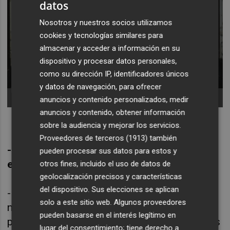
datos
Nosotros y nuestros socios utilizamos
cookies y tecnologías similares para
almacenar y acceder a información en su
dispositivo y procesar datos personales,
como su dirección IP, identificadores únicos
y datos de navegación, para ofrecer
-
Foto: KIKE TABERNER
anuncios y contenido personalizados, medir
anuncios y contenido, obtener información
sobre la audiencia y mejorar los servicios.
Proveedores de terceros (1913)
también
- ¿En qué estado de salud llega el diseño a
pueden procesar sus datos para estos y
estos Premios ADCV 2026?
otros fines, incluido el uso de datos de
geolocalización precisos y características
del dispositivo. Sus elecciones se aplican
- E
s un momento muy bueno. Cada año lo
solo a este sitio web. Algunos proveedores
notas, sobre todo en la calidad de los
pueden basarse en el interés legítimo en
proyectos que se presentan a los premios. Es
lugar del consentimiento; tiene derecho a