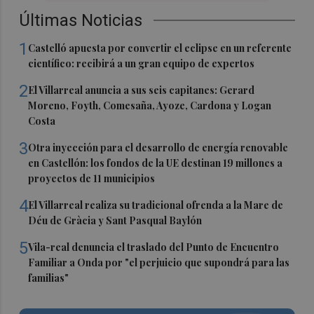
Últimas Noticias
1
Castelló apuesta por convertir el eclipse en un referente
científico: recibirá a un gran equipo de expertos
2
El Villarreal anuncia a sus seis capitanes: Gerard
Moreno, Foyth, Comesaña, Ayoze, Cardona y Logan
Costa
3
Otra inyección para el desarrollo de energía renovable
en Castellón: los fondos de la UE destinan 19 millones a
proyectos de 11 municipios
4
El Villarreal realiza su tradicional ofrenda a la Mare de
Déu de Gràcia y Sant Pasqual Baylón
5
Vila-real denuncia el traslado del Punto de Encuentro
Familiar a Onda por "el perjuicio que supondrá para las
familias"