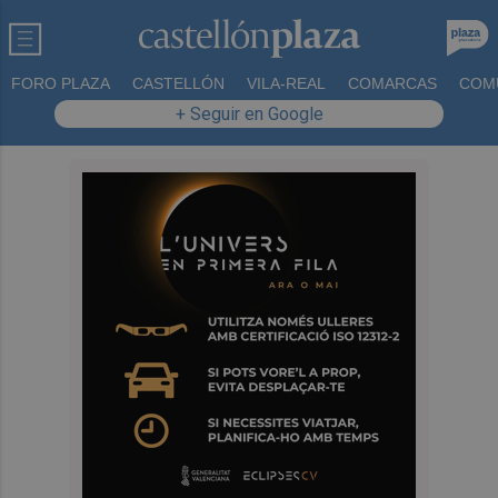
FORO PLAZA
CASTELLÓN
VILA-REAL
COMARCAS
COM
+ Seguir en Google