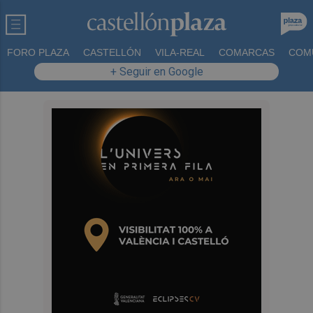
FORO PLAZA
CASTELLÓN
VILA-REAL
COMARCAS
COM
+ Seguir en Google