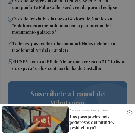
2
Castelló acogerá la obra "Helios y Selene" de la
compañía Te Falta Calle: será creada para el eclipse
3
Castelló traslada a la nueva Gestora de Gaiates su
"colaboración incondicional en la promoción del
monumento gaiatero"
4
Talleres, pasacalles y hermandad: Nules celebra su
tradicional Nit dels Farolets
5
El PSPV acusa al PP de "dejar que crezca un 31 % la lista
de espera" en los centros de día de Castellón
Suscríbete al canal de
Whatsapp
Pasaportes que abren puertas
Siempre al día de las últimas noticias
Los pasaportes más
poderosos del mundo,
¡Quiero suscribirme!
¿está el tuyo?