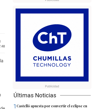
3
7:48
la
Últimas Noticias
n
1
Castelló apuesta por convertir el eclipse en
 de