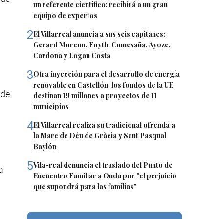
un referente científico: recibirá a un gran
equipo de expertos
2
El Villarreal anuncia a sus seis capitanes:
Gerard Moreno, Foyth, Comesaña, Ayoze,
Cardona y Logan Costa
3
Otra inyección para el desarrollo de energía
renovable en Castellón: los fondos de la UE
 de
destinan 19 millones a proyectos de 11
municipios
4
El Villarreal realiza su tradicional ofrenda a
la Mare de Déu de Gràcia y Sant Pasqual
Baylón
5
Vila-real denuncia el traslado del Punto de
a
Encuentro Familiar a Onda por "el perjuicio
que supondrá para las familias"