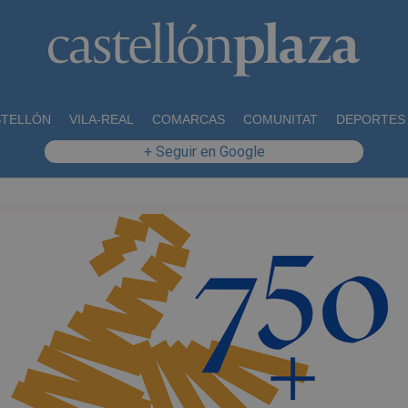
STELLÓN
VILA-REAL
COMARCAS
COMUNITAT
DEPORTES
+ Seguir en Google