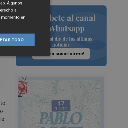
 web. Algunos
derecho a
Suscríbete al canal
ier momento en
de Whatsapp
Siempre al día de las últimas
PTAR TODO
noticias
¡Quiero suscribirme!
nto
do
le