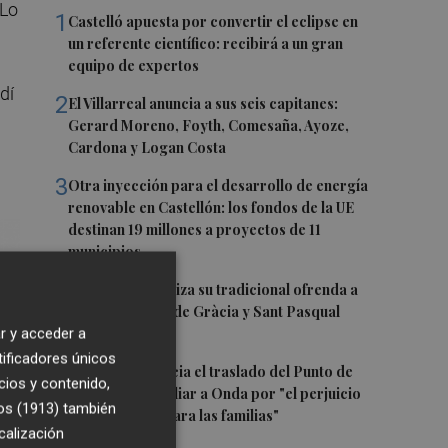
 Lo
1
Castelló apuesta por convertir el eclipse en
un referente científico: recibirá a un gran
equipo de expertos
dí
2
El Villarreal anuncia a sus seis capitanes:
Gerard Moreno, Foyth, Comesaña, Ayoze,
Cardona y Logan Costa
3
Otra inyección para el desarrollo de energía
renovable en Castellón: los fondos de la UE
destinan 19 millones a proyectos de 11
municipios
4
El Villarreal realiza su tradicional ofrenda a
la Mare de Déu de Gràcia y Sant Pasqual
Baylón
r y acceder a
tificadores únicos
5
Vila-real denuncia el traslado del Punto de
cios y contenido,
Encuentro Familiar a Onda por "el perjuicio
os (1913)
también
que supondrá para las familias"
calización