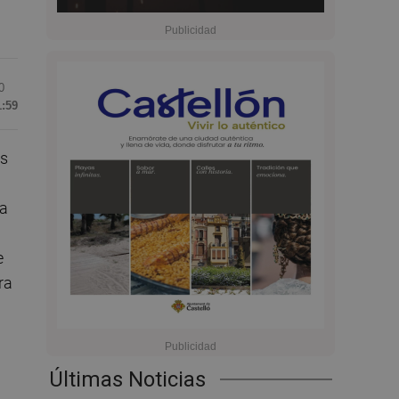
0
1:59
os
na
e
ra
Últimas Noticias