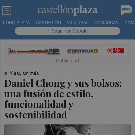
FORO PLAZA
CASTELLÓN
VILA-REAL
COMARCAS
COM
+ Seguir en Google
Y así, sin más
Daniel Chong y sus bolsos:
una fusión de estilo,
funcionalidad y
sostenibilidad