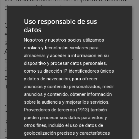
de sus decisiones de compra.
Uso responsable de sus
Chong ha participado en numerosas ferias y
datos
eventos de moda, donde sus productos han
Nosotros y nuestros socios utilizamos
sido elogiados por su innovación y calidad.
cookies y tecnologías similares para
Además, ha colaborado con otras marcas y
almacenar y acceder a información en su
diseñadores para crear ediciones limitadas y
dispositivo y procesar datos personales,
colecciones especiales, lo que ha ampliado
como su dirección IP, identificadores únicos
aún más su alcance y visibilidad en la
y datos de navegación, para ofrecer
industria.
anuncios y contenido personalizados, medir
anuncios y contenido, obtener información
sobre la audiencia y mejorar los servicios.
Uno de los pilares fundamentales de la
Proveedores de terceros (1913)
también
marca Daniel Chong es su compromiso con
pueden procesar sus datos para estos y
la sostenibilidad. Desde el inicio, Chong ha
otros fines, incluido el uso de datos de
buscado maneras de reducir el impacto
geolocalización precisos y características
ambiental de sus productos. Esto incluye el