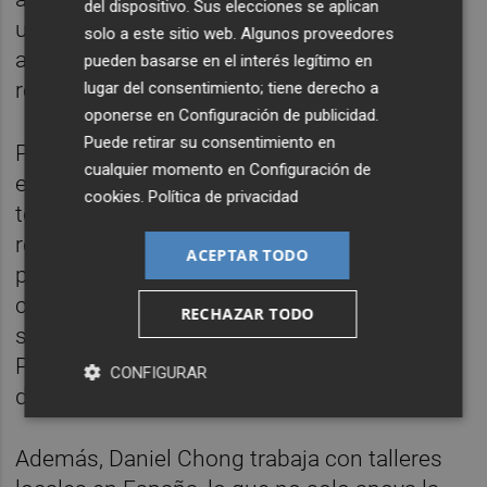
del dispositivo. Sus elecciones se aplican
uso de materiales reciclados y sostenibles,
solo a este sitio web. Algunos proveedores
así como prácticas de producción
pueden basarse en el interés legítimo en
responsables.
lugar del consentimiento; tiene derecho a
oponerse en
Configuración de publicidad
.
Puede retirar su consentimiento en
Por ejemplo, el algodón reciclado utilizado
cualquier momento en
Configuración de
en muchos de sus bolsos proviene de
cookies
.
Política de privacidad
textiles desechados que son procesados y
reutilizados, lo que reduce la necesidad de
ACEPTAR TODO
producir algodón nuevo y disminuye el
consumo de agua y energía. De manera
RECHAZAR TODO
similar, los tejidos obtenidos de botellas de
PET recicladas ayudan a reducir la cantidad
CONFIGURAR
de plástico en los vertederos y océanos.
Además, Daniel Chong trabaja con talleres