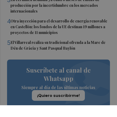
3
producción por la incertidumbre en los mercados
internacionales
4
Otra inyección para el desarrollo de energía renovable
en Castellón: los fondos de la UE destinan 19 millones a
proyectos de 11 municipios
5
El Villarreal realiza su tradicional ofrenda a la Mare de
Déu de Gràcia y Sant Pasqual Baylón
Suscríbete al canal de
Whatsapp
Siempre al día de las últimas noticias
¡Quiero suscribirme!