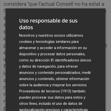
considera "que l’actual Consell no ha estat a
l’alçada requerida en diversos aspectes, com
ara la protecció necessària del personal
Uso responsable de sus
sanitari. Ha faltat formació específica, no
datos
s’han pres les mesures adients amb
Nosotros y nuestros socios utilizamos
equipaments d’EPIs i un percentatge alt del
cookies y tecnologías similares para
personal sanitari, que per moments ha fregat
almacenar y acceder a información en su
el 20% de la població contagiada, ha resultat
dispositivo y procesar datos personales,
infectat". D’altra banda, ressalten des de la
como su dirección IP, identificadores únicos
formació, "la gestió de les residències per a
y datos de navegación, para ofrecer
anuncios y contenido personalizados, medir
la gent gran ha estat deficitària i sols s’ha
anuncios y contenido, obtener información
actuat amb determinació amb l’enviament
sobre la audiencia y mejorar los servicios.
massiu d’inspectors arran la crisi de la
Proveedores de terceros (1913)
también
residencia de Torrent. Sens dubte, ha
pueden procesar sus datos para estos y
mancat acció i inspecció en materia
otros fines, incluido el uso de datos de
preventiva".
geolocalización precisos y características