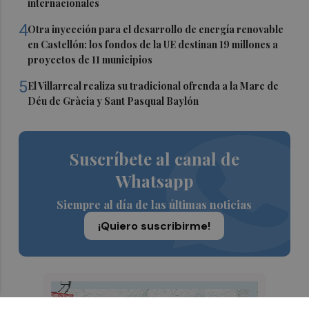
internacionales
4
Otra inyección para el desarrollo de energía renovable
en Castellón: los fondos de la UE destinan 19 millones a
proyectos de 11 municipios
5
El Villarreal realiza su tradicional ofrenda a la Mare de
Déu de Gràcia y Sant Pasqual Baylón
Suscríbete al canal de
Whatsapp
Siempre al día de las últimas noticias
¡Quiero suscribirme!