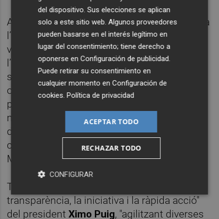
del dispositivo. Sus elecciones se aplican
A més, "ha faltat un major nivell d’exigència a
solo a este sitio web. Algunos proveedores
pueden basarse en el interés legítimo en
l’hora d’urgir el tancament del territori
lugar del consentimiento; tiene derecho a
valencià, evitant de manera preventiva
oponerse en
Configuración de publicidad
.
l’arribada massiva de ciutadans a les seues
Puede retirar su consentimiento en
segones residències, particularment, dels
cualquier momento en
Configuración de
originaris de la Comunitat de Madrid, que
cookies
.
Política de privacidad
probablement han facilitat el contagi de
molts dels nostres veïns i han requerit
ACEPTAR TODO
d’atenció sanitària a hospitals valencians,
com especialment ha succeït a la zona de la
RECHAZAR TODO
Marina", ressalten des del partit polític.
CONFIGURAR
Tanmateix, la formació aplaudeix "la
transparència, la iniciativa i la ràpida acció"
del president
Ximo Puig
, "agilitzant diverses