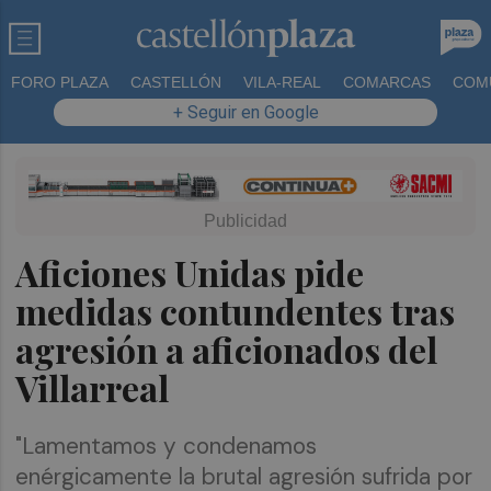
FORO PLAZA
CASTELLÓN
VILA-REAL
COMARCAS
COM
+ Seguir en Google
Aficiones Unidas pide
medidas contundentes tras
agresión a aficionados del
Villarreal
"Lamentamos y condenamos
enérgicamente la brutal agresión sufrida por