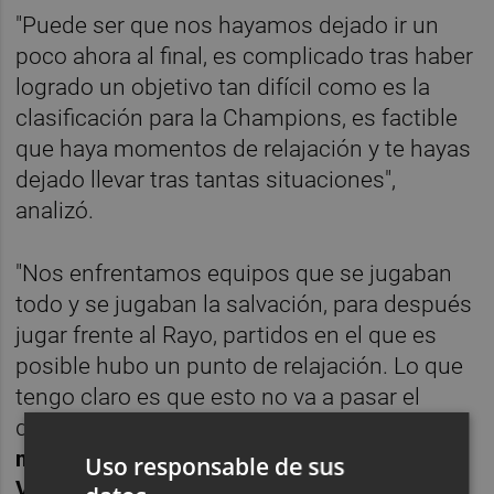
"Puede ser que nos hayamos dejado ir un
poco ahora al final, es complicado tras haber
logrado un objetivo tan difícil como es la
clasificación para la Champions, es factible
que haya momentos de relajación y te hayas
dejado llevar tras tantas situaciones",
analizó.
"Nos enfrentamos equipos que se jugaban
todo y se jugaban la salvación, para después
jugar frente al Rayo, partidos en el que es
posible hubo un punto de relajación. Lo que
tengo claro es que esto no va a pasar el
domingo,
salimos con mucha motivación
muchas ganas y seguro que veremos en
Uso responsable de sus
Villarreal muy diferente
", afirmó.