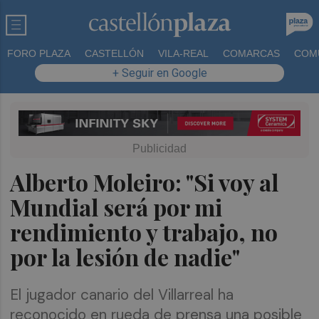
FORO PLAZA
CASTELLÓN
VILA-REAL
COMARCAS
COM
+ Seguir en Google
Alberto Moleiro: "Si voy al
Mundial será por mi
rendimiento y trabajo, no
por la lesión de nadie"
El jugador canario del Villarreal ha
reconocido en rueda de prensa una posible