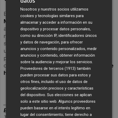
datos
Nosotros y nuestros socios utilizamos
El choque será la despedida del técnico
cookies y tecnologías similares para
Marcelino
, al que Moleiro agradeció su
almacenar y acceder a información en su
ayuda. "Es un entrenador que me ha
dispositivo y procesar datos personales,
marcado mucho, le deseo todo lo mejor. Es
como su dirección IP, identificadores únicos
y datos de navegación, para ofrecer
su despedida y por eso queremos brindarle
anuncios y contenido personalizados, medir
una victoria, por él y por la gente. A mí
anuncios y contenido, obtener información
personalmente me ha ayudado mucho y he
sobre la audiencia y mejorar los servicios.
crecido mucho aquí con él.
Su incidencia me
Proveedores de terceros (1913)
también
ha llevado lo máximo
", concluyó.
pueden procesar sus datos para estos y
otros fines, incluido el uso de datos de
geolocalización precisos y características
del dispositivo. Sus elecciones se aplican
solo a este sitio web. Algunos proveedores
________
pueden basarse en el interés legítimo en
BOLET
Í
N DEPORTES CASTELL
ÓN PLAZA.
lugar del consentimiento; tiene derecho a
Toda la información deportiva de la provincia,