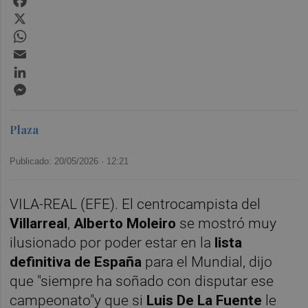
X
WhatsApp
Email
LinkedIn
Messenger
Plaza
Publicado: 20/05/2026 ·
12:21
VILA-REAL (EFE). El centrocampista del
Villarreal
,
Alberto Moleiro
se mostró muy
ilusionado por poder estar en la
lista
definitiva de
España
para el Mundial, dijo
que "siempre ha soñado con disputar ese
campeonato"y que si
Luis De La Fuente
le