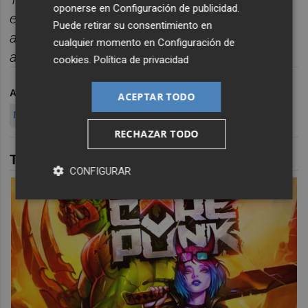
oponerse en
Configuración de publicidad
.
enviada cada d
í
a a tu correo para seguir la
Puede retirar su consentimiento en
actualidad sin depender de
cualquier momento en
Configuración de
algoritmos.
Suscr
í
bete
gratis al bolet
í
n aqu
í.
cookies
.
Política de privacidad
ARCHIVADO EN
VILLARREAL CF
SELECCIÓN ESPAÑOLA
ACEPTAR TODO
FÚTBOL
RECHAZAR TODO
TAMBIÉN TE PUEDE INTERESAR
CONFIGURAR