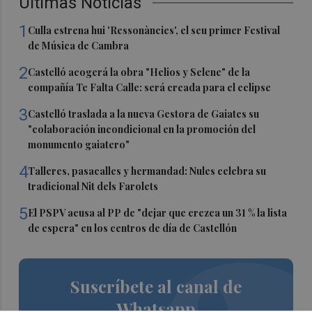
Últimas Noticias
1
Culla estrena hui 'Ressonàncies', el seu primer Festival
de Música de Cambra
2
Castelló acogerá la obra "Helios y Selene" de la
compañía Te Falta Calle: será creada para el eclipse
3
Castelló traslada a la nueva Gestora de Gaiates su
"colaboración incondicional en la promoción del
monumento gaiatero"
4
Talleres, pasacalles y hermandad: Nules celebra su
tradicional Nit dels Farolets
5
El PSPV acusa al PP de "dejar que crezca un 31 % la lista
de espera" en los centros de día de Castellón
Suscríbete al canal de
Whatsapp