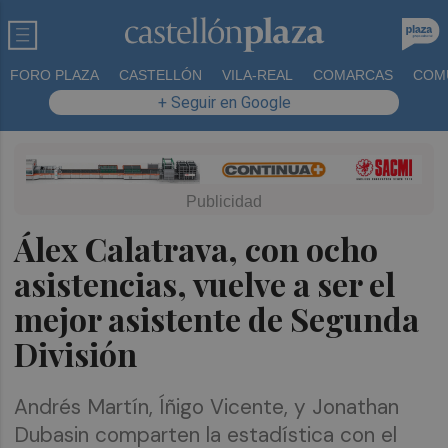
FORO PLAZA
CASTELLÓN
VILA-REAL
COMARCAS
COM
+ Seguir en Google
Álex Calatrava, con ocho
asistencias, vuelve a ser el
mejor asistente de Segunda
División
Andrés Martín, Íñigo Vicente, y Jonathan
Dubasin comparten la estadística con el