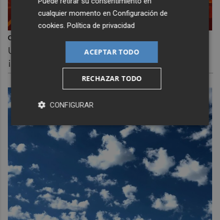
Puede retirar su consentimiento en
cualquier momento en
Configuración de
cookies
.
Política de privacidad
Corepunk MMORPG
Un verdadero MMORPG de la vieja escuela
ACEPTAR TODO
¡Cómo los de antes, pero mejor!
RECHAZAR TODO
CONFIGURAR