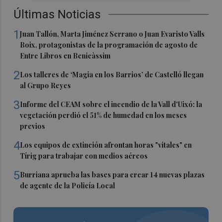
Últimas Noticias
1
Juan Tallón, Marta Jiménez Serrano o Juan Evaristo Valls
Boix, protagonistas de la programación de agosto de
Entre Libros en Benicàssim
2
Los talleres de ‘Magia en los Barrios’ de Castelló llegan
al Grupo Reyes
3
Informe del CEAM sobre el incendio de la Vall d'Uixó: la
vegetación perdió el 51% de humedad en los meses
previos
4
Los equipos de extinción afrontan horas "vitales" en
Tírig para trabajar con medios aéreos
5
Burriana aprueba las bases para crear 14 nuevas plazas
de agente de la Policía Local