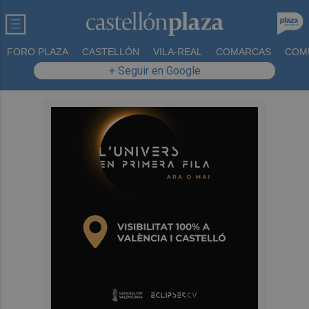
FORO PLAZA
CASTELLÓN
VILA-REAL
COMARCAS
COM
+ Seguir en Google