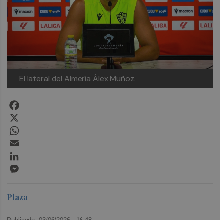
El lateral del Almería Álex Muñoz.
Facebook
X
WhatsApp
Email
LinkedIn
Messenger
Plaza
Publicado: 03/06/2026 ·
16:48