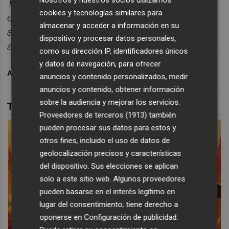
Toda la información deportiva de la provincia,
cookies y tecnologías similares para
enviada cada d
í
a a tu correo para seguir la
almacenar y acceder a información en su
actualidad sin depender de
dispositivo y procesar datos personales,
algoritmos.
Suscr
í
bete gratis al bolet
í
n aqu
í.
como su dirección IP, identificadores únicos
y datos de navegación, para ofrecer
ARCHIVADO EN
CD CASTELLÓN
anuncios y contenido personalizados, medir
anuncios y contenido, obtener información
sobre la audiencia y mejorar los servicios.
TAMBIÉN TE PUEDE INTERESAR
Proveedores de terceros (1913)
también
pueden procesar sus datos para estos y
otros fines, incluido el uso de datos de
geolocalización precisos y características
del dispositivo. Sus elecciones se aplican
solo a este sitio web. Algunos proveedores
pueden basarse en el interés legítimo en
lugar del consentimiento; tiene derecho a
oponerse en
Configuración de publicidad
.