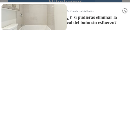
Whatsapp
Siempre al día de las últimas noticias
Adiós a la cal del baño
¿Y si pudieras eliminar la
¡Quiero suscribirme!
cal del baño sin esfuerzo?