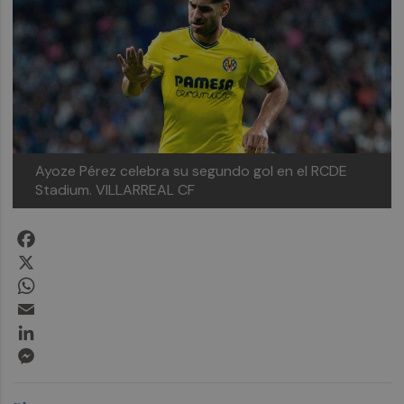
Ayoze Pérez celebra su segundo gol en el RCDE
Stadium. VILLARREAL CF
Facebook
X
WhatsApp
Email
LinkedIn
Messenger