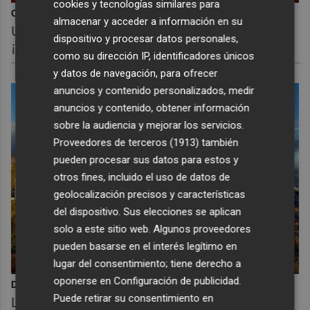
cookies y tecnologías similares para
Corepunk MMORPG
almacenar y acceder a información en su
Un verdadero MMORPG de la vieja escuela
dispositivo y procesar datos personales,
¡Cómo los de antes, pero mejor!
como su dirección IP, identificadores únicos
y datos de navegación, para ofrecer
anuncios y contenido personalizados, medir
anuncios y contenido, obtener información
sobre la audiencia y mejorar los servicios.
Proveedores de terceros (1913)
también
pueden procesar sus datos para estos y
otros fines, incluido el uso de datos de
geolocalización precisos y características
del dispositivo. Sus elecciones se aplican
solo a este sitio web. Algunos proveedores
pueden basarse en el interés legítimo en
lugar del consentimiento; tiene derecho a
oponerse en
Configuración de publicidad
.
Dónde viajar en 2026
Puede retirar su consentimiento en
Los destinos que todos van a querer visitar el