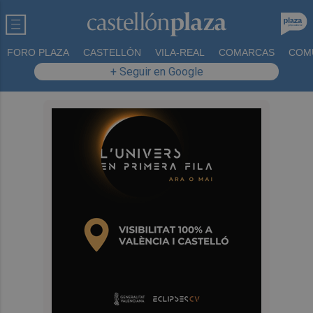
FORO PLAZA
CASTELLÓN
VILA-REAL
COMARCAS
COM
+ Seguir en Google