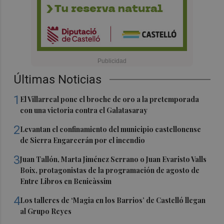
Últimas Noticias
1
El Villarreal pone el broche de oro a la pretemporada
con una victoria contra el Galatasaray
2
Levantan el confinamiento del municipio castellonense
de Sierra Engarcerán por el incendio
3
Juan Tallón, Marta Jiménez Serrano o Juan Evaristo Valls
Boix, protagonistas de la programación de agosto de
Entre Libros en Benicàssim
4
Los talleres de ‘Magia en los Barrios’ de Castelló llegan
al Grupo Reyes