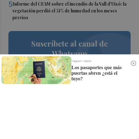
5
Informe del CEAM sobre el incendio de la Vall d'Uixó: la
vegetación perdió el 51% de humedad en los meses
previos
Suscríbete al canal de
Whatsapp
Viaja sin visado
Siempre al día de las últimas noticias
Los pasaportes que más
puertas abren ¿está el
¡Quiero suscribirme!
tuyo?