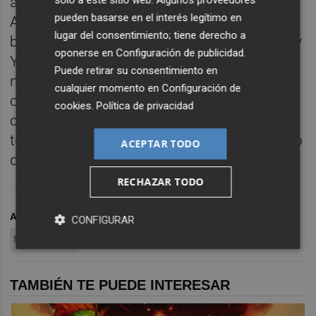
apuntan a titulares en el choque ante el
pueden basarse en el interés legítimo en
Athletic Club en detrimento de dos muy
lugar del consentimiento; tiene derecho a
buenos futbolistas como son Diego Conde y
oponerse en
Configuración de publicidad
.
Yeremy Pino. En todo caso, es una gran
Puede retirar su consentimiento en
noticia para el Villarreal contar con esta
cualquier momento en
Configuración de
competencia de cara a un tramo final
cookies
.
Política de privacidad
cargado de encuentros, en el que Marcelino
tendrá que rotar para mantener el tono físico
ACEPTAR TODO
del equipo.
RECHAZAR TODO
ARCHIVADO EN
VILLARREAL CF
LUIZ JÚNIOR
CONFIGURAR
MARCELINO
TAMBIÉN TE PUEDE INTERESAR