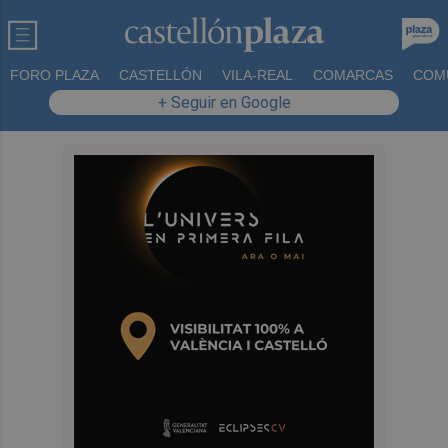
FORO PLAZA
CASTELLÓN
VILA-REAL
COMARCAS
COM
+ Seguir en Google