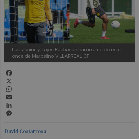
Luiz Júnior y Tajon Buchanan han irrumpido en el
once de Marcelino
VILLARREAL CF
Facebook
X
WhatsApp
Email
LinkedIn
Messenger
David Costarrosa