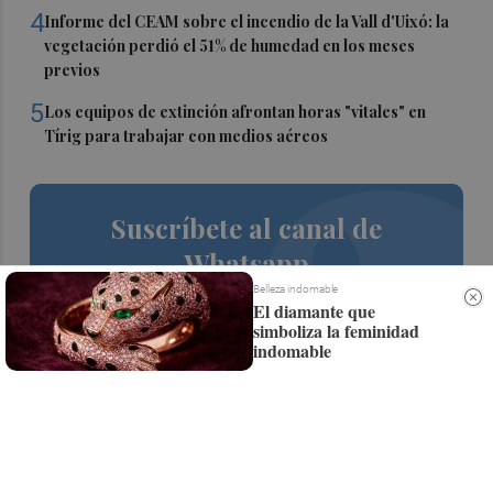
4
Informe del CEAM sobre el incendio de la Vall d'Uixó: la
vegetación perdió el 51% de humedad en los meses
previos
5
Los equipos de extinción afrontan horas "vitales" en
Tírig para trabajar con medios aéreos
Suscríbete al canal de
Whatsapp
Belleza indomable
Siempre al día de las últimas noticias
El diamante que
simboliza la feminidad
¡Quiero suscribirme!
indomable