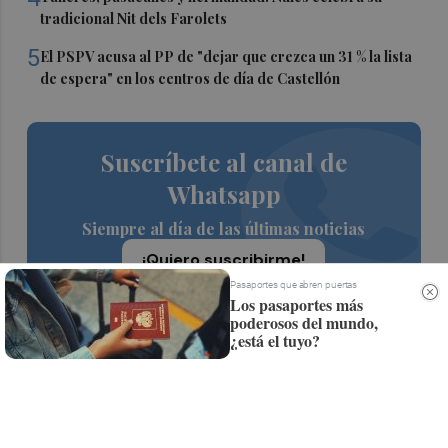
tradicional Nit dels Farolets
5
El PSPV acusa al PP de "dejar que crezca un 31 % la lista
de espera" en los centros de día de Castellón
Suscríbete al canal de
Whatsapp
Siempre al día de las últimas noticias
¡Quiero suscribirme!
Pasaportes que abren puertas
Los pasaportes más
poderosos del mundo,
¿está el tuyo?