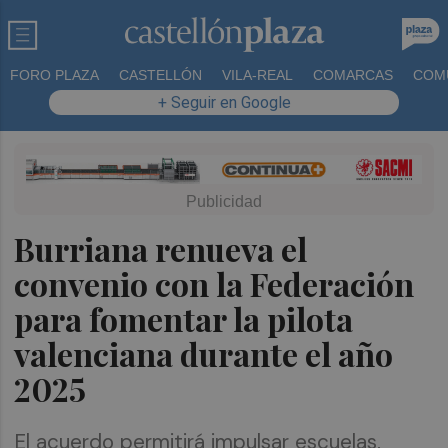
FORO PLAZA
CASTELLÓN
VILA-REAL
COMARCAS
COM
+ Seguir en Google
Burriana renueva el
convenio con la Federación
para fomentar la pilota
valenciana durante el año
2025
El acuerdo permitirá impulsar escuelas,