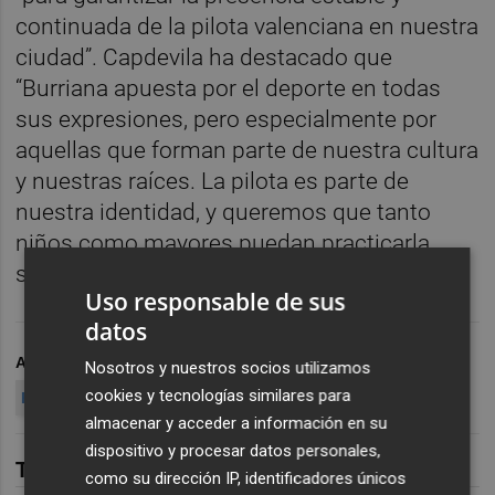
continuada de la pilota valenciana en nuestra
ciudad”. Capdevila ha destacado que
“Burriana apuesta por el deporte en todas
sus expresiones, pero especialmente por
aquellas que forman parte de nuestra cultura
y nuestras raíces. La pilota es parte de
nuestra identidad, y queremos que tanto
niños como mayores puedan practicarla,
seguirla y disfrutarla en nuestro Trinquet”.
Uso responsable de sus
datos
ARCHIVADO EN
AYUNTAMIENTO DE BURRIANA
Nosotros y nuestros socios utilizamos
cookies y tecnologías similares para
PILOTA VALENCIANA
almacenar y acceder a información en su
dispositivo y procesar datos personales,
TAMBIÉN TE PUEDE INTERESAR
como su dirección IP, identificadores únicos