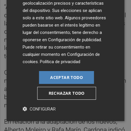
geolocalización precisos y características
“Al final, lo que todo futbolista agradece es
del dispositivo. Sus elecciones se aplican
que intenten que seamos mejores”, añadió el
solo a este sitio web. Algunos proveedores
lateral, que aseguró que uno de los objetivos
pueden basarse en el interés legítimo en
del Villarreal para el próximo curso es “ser
lugar del consentimiento; tiene derecho a
más fuertes defensivamente”, algo que ya
oponerse en
Configuración de publicidad
.
Puede retirar su consentimiento en
logró en el tramo final de la pasada
cualquier momento en
Configuración de
temporada.
cookies
.
Política de privacidad
Cardona admitió que el grupo “echa de
ACEPTAR TODO
menos” a los jugadores importantes que han
abandonado el club, si bien precisó que el
RECHAZAR TODO
bloque “sigue siendo el mismo y se
mantiene la idea”.
CONFIGURAR
En relación a la adaptación de los nuevos,
Alberto Moleiro y Rafa Marín, Cardona indicó