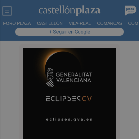
FORO PLAZA
CASTELLÓN
VILA-REAL
COMARCAS
COM
+ Seguir en Google