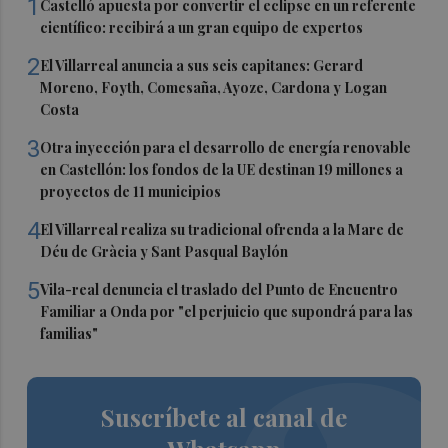
1
Castelló apuesta por convertir el eclipse en un referente
científico: recibirá a un gran equipo de expertos
2
El Villarreal anuncia a sus seis capitanes: Gerard
Moreno, Foyth, Comesaña, Ayoze, Cardona y Logan
Costa
3
Otra inyección para el desarrollo de energía renovable
en Castellón: los fondos de la UE destinan 19 millones a
proyectos de 11 municipios
4
El Villarreal realiza su tradicional ofrenda a la Mare de
Déu de Gràcia y Sant Pasqual Baylón
5
Vila-real denuncia el traslado del Punto de Encuentro
Familiar a Onda por "el perjuicio que supondrá para las
familias"
Suscríbete al canal de