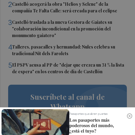
2
Castelló acogerá la obra "Helios y Selene" de la
compañía Te Falta Calle: será creada para el eclipse
3
Castelló traslada a la nueva Gestora de Gaiates su
"colaboración incondicional en la promoción del
monumento gaiatero"
4
Talleres, pasacalles y hermandad: Nules celebra su
tradicional Nit dels Farolets
5
El PSPV acusa al PP de "dejar que crezca un 31 % la lista
de espera" en los centros de día de Castellón
Suscríbete al canal de
Whatsapp
Pasaportes que abren puertas
Siempre al día de las últimas noticias
Los pasaportes más
poderosos del mundo,
¡Quiero suscribirme!
¿está el tuyo?