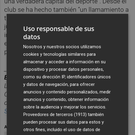
una verdadera capital del deporte”. Desde el
club se ha hecho también “un llamamiento a
toda la afición castellonense para defender
juntos el Ciutat en uno de los partidos más
Uso responsable de sus
importantes de la temporada, ya que el
datos
equipo necesita el apoyo de toda su gente
Nosotros y nuestros socios utilizamos
para seguir luchando por el ascenso”.
cookies y tecnologías similares para
almacenar y acceder a información en su
________
dispositivo y procesar datos personales,
BOLET
Í
N TITULARES CASTELL
ÓN PLAZA.
como su dirección IP, identificadores únicos
y datos de navegación, para ofrecer
Las noticias m
á
s relevantes del d
í
a en
anuncios y contenido personalizados, medir
Castelló
n, reunidas cada ma
ñana en un solo
anuncios y contenido, obtener información
correo para empezar el d
í
a informado.
sobre la audiencia y mejorar los servicios.
Suscr
í
bete gratis al bolet
í
n aqu
í.
Proveedores de terceros (1913)
también
pueden procesar sus datos para estos y
ARCHIVADO EN
AMICS CASTELLÓ
otros fines, incluido el uso de datos de