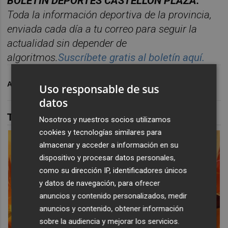
BOLET
Í
N DEPORTES CASTELL
ÓN PLAZA.
Toda la información deportiva de la provincia,
enviada cada d
í
a a tu correo para seguir la
actualidad sin depender de
algoritmos.
Suscr
í
bete
gratis al bolet
í
n aqu
í.
ARCHIVADO EN
VILLARREAL CF
ADIOS
FÚTBOL
Uso responsable de sus
datos
TAMBIÉN TE PUEDE INTERESAR
Nosotros y nuestros socios utilizamos
cookies y tecnologías similares para
almacenar y acceder a información en su
dispositivo y procesar datos personales,
como su dirección IP, identificadores únicos
y datos de navegación, para ofrecer
anuncios y contenido personalizados, medir
anuncios y contenido, obtener información
sobre la audiencia y mejorar los servicios.