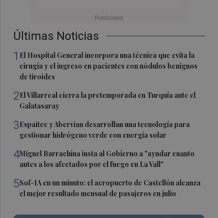
Últimas Noticias
1
El Hospital General incorpora una técnica que evita la
cirugía y el ingreso en pacientes con nódulos benignos
de tiroides
2
El Villarreal cierra la pretemporada en Turquía ante el
Galatasaray
3
Espaitec y Abervian desarrollan una tecnología para
gestionar hidrógeno verde con energía solar
4
Miguel Barrachina insta al Gobierno a "ayudar cuanto
antes a los afectados por el fuego en La Vall"
5
Sof-IA en un minuto: el aeropuerto de Castellón alcanza
el mejor resultado mensual de pasajeros en julio