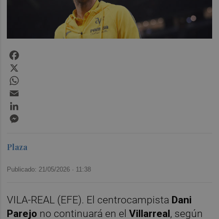
Facebook
X
WhatsApp
Email
LinkedIn
Messenger
Plaza
Publicado: 21/05/2026 ·
11:38
VILA-REAL (EFE). El centrocampista
Dani
Parejo
no continuará en el
Villarreal
, según