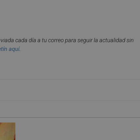
nviada cada dí
a a tu correo para seguir la actualidad sin
et
í
n aqu
í.