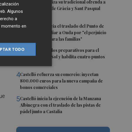
1
El Villarreal realiza su tradicional ofrenda a
calización
la Mare de Déu de Gràcia y Sant Pasqual
 web. Algunos
Baylón
derecho a
2
Vila-real denuncia el traslado del Punto de
ier momento en
Encuentro Familiar a Onda por "el perjuicio
que supondrá para las familias"
PTAR TODO
3
os
Oropesa ultima los preparativos para el
eclipse total de Sol y habilita cuatro puntos
informativos
4
Castelló refuerza su comercio: inyectan
800.000 euros para la nueva campaña de
bonos comerciales
que
5
Castelló inicia la ejecución de la Manzana
Albinegra con el traslado de las pistas de
pádel junto a Castalia