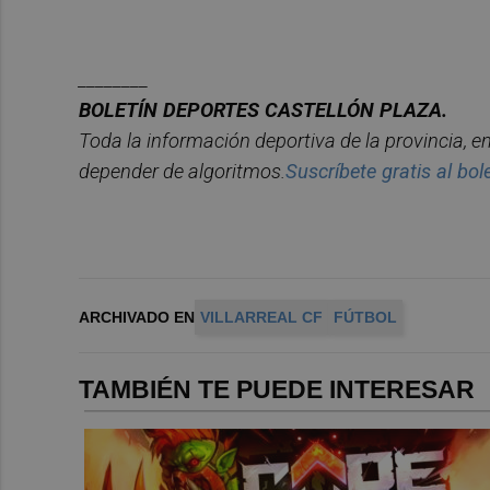
________
BOLET
Í
N DEPORTES CASTELL
ÓN PLAZA.
Toda la información deportiva de la provincia, e
depender de algoritmos.
Suscr
í
bete
gratis al bol
ARCHIVADO EN
VILLARREAL CF
FÚTBOL
TAMBIÉN TE PUEDE INTERESAR