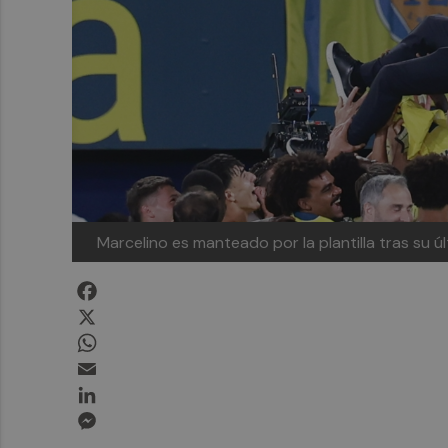
Marcelino es manteado por la plantilla tras su ú
Facebook
X
WhatsApp
Email
LinkedIn
Messenger