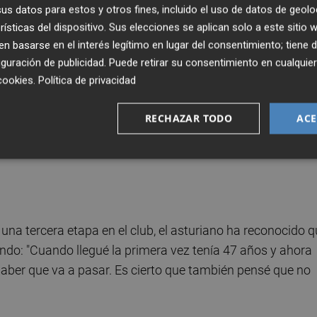
s datos para estos y otros fines, incluido el uso de datos de geolo
ha asegurado que "tiene un mérito extraordinario, ha sido
rísticas del dispositivo. Sus elecciones se aplican solo a este sitio
 celebró el
récord de goles conseguido
.
 basarse en el interés legítimo en lugar del consentimiento; tiene 
guración de publicidad
. Puede retirar su consentimiento en cualqu
cookies
.
Política de privacidad
Hay una gran diferencia a como salimos la otra vez. Estoy
s el cariño de la gente, desde el que manda más al que
RECHAZAR TODO
ACE
tante de mi vida
. Por la cantidad de años que han sido, l
eternos en Europa directamente... Es difícil todo lo que
 una tercera etapa en el club, el asturiano ha reconocido 
ando: "Cuando llegué la primera vez tenía 47 años y ahora
 saber que va a pasar. Es cierto que también pensé que no