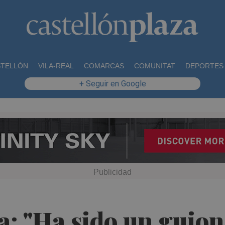
STELLÓN
VILA-REAL
COMARCAS
COMUNITAT
DEPORTES
+ Seguir en Google
: "Ha sido un guion