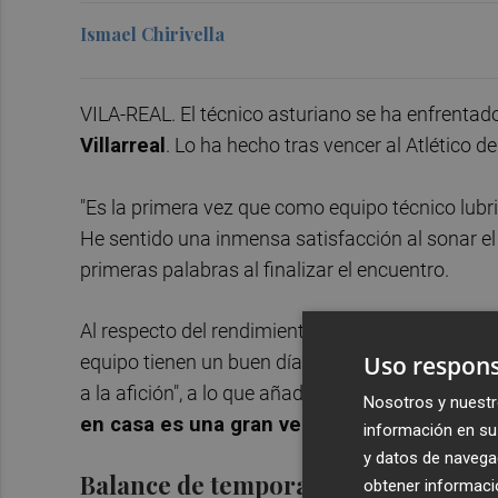
Ismael Chirivella
VILA-REAL. El técnico asturiano se ha enfrentad
Villarreal
. Lo ha hecho tras vencer al Atlético 
"Es la primera vez que como equipo técnico lub
He sentido una inmensa satisfacción al sonar el p
primeras palabras al finalizar el encuentro.
Al respecto del rendimiento durante el partido, 
Uso respons
equipo tienen un buen día, son muy peligrosos, du
a la afición", a lo que añadió: "En una situación
Nosotros y nuestr
en casa es una gran ventaja
".
información en su 
y datos de navega
Balance de temporada y segunda et
obtener informació