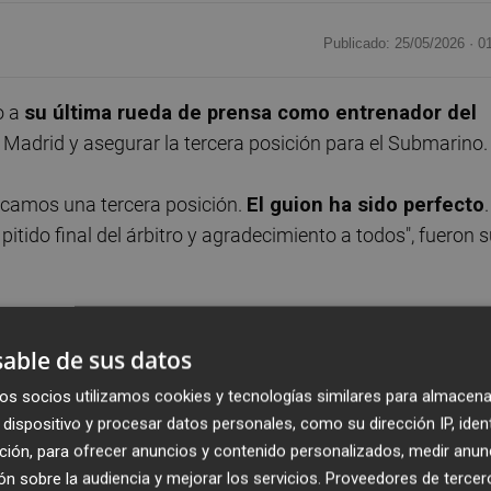
Publicado: 25/05/2026 ·
0
o a
su última rueda de prensa como entrenador del
de Madrid y asegurar la tercera posición para el Submarino.
ricamos una tercera posición.
El guion ha sido perfecto
.
itido final del árbitro y agradecimiento a todos", fueron 
Marcelino García aseguró que "cuando los jugadores del
able de sus datos
rante el partido los he visto disfrutar y han hecho disfrut
 de final de temporada a la que todos llegan cansados,
juga
os socios utilizamos cookies y tecnologías similares para almacena
dispositivo y procesar datos personales, como su dirección IP, iden
ción, para ofrecer anuncios y contenido personalizados, medir anun
apa
n sobre la audiencia y mejorar los servicios.
Proveedores de tercer