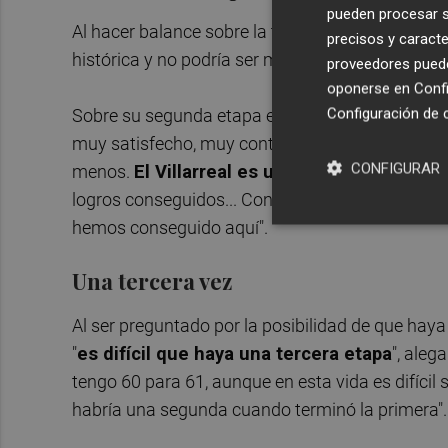
pueden procesar su
Al hacer balance sobre la temporada, el técnico 
precisos y caracte
histórica y no podría ser mejor el final". También
proveedores pueden
oponerse en
Confi
Configuración de 
Sobre su segunda etapa en el club, explicaba: "
muy satisfecho, muy contento. Lo que me llevo e
CONFIGURAR
menos.
El Villarreal es una parte muy impor
logros conseguidos... Conseguir aquel ascenso, m
hemos conseguido aquí".
Una tercera vez
Al ser preguntado por la posibilidad de que haya
"
es difícil que haya una tercera etapa
", aleg
tengo 60 para 61, aunque en esta vida es difícil
habría una segunda cuando terminó la primera".