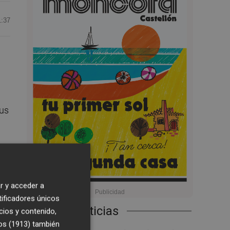
1:37
sus
ar
r
r y acceder a
tificadores únicos
Últimas Noticias
cios y contenido,
os (1913)
también