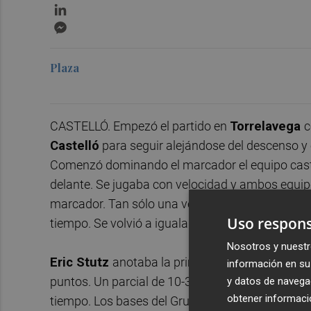
LinkedIn
Messenger
Plaza
CASTELLÓ. Empezó el partido en
Torrelavega
c
Castelló
para seguir alejándose del descenso y
Comenzó dominando el marcador el equipo caste
delante. Se jugaba con velocidad y ambos equipo
marcador. Tan sólo una ventaja de 5 puntos de l
Uso respons
tiempo. Se volvió a igualar el partido y el cuarto
Nosotros y nuestr
Eric Stutz
anotaba la primera del segundo cuart
información en su 
puntos. Un parcial de 10-3 (35-28) con gran acier
y datos de navega
obtener informació
tiempo. Los bases del Grupo Alega Cantabria, t