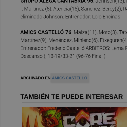
GRUPO ALEGA CANTABRIA 96
: Johnson(13), L
-; Martínez (8), Atencia(15), Sánchez, Bercy(2), 
eliminado Johnson. Entrenador: Lolo Encinas
AMICS CASTELLÓ 76
: Maiza(11), Moto(3), Tate
Martínez(9), Menéndez, Minlend(6), Etxeguren(4)
Entrenador: Frederic Castelló ARBITROS: Lema 
Descanso ); 18-19/33-21 (96-76 Final )
ARCHIVADO EN
AMICS CASTELLÓ
TAMBIÉN TE PUEDE INTERESAR