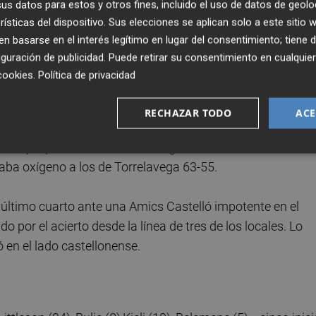
s datos para estos y otros fines, incluido el uso de datos de geolo
cia llegaba a 10 puntos 40-30 para los locales y al AMics 
rísticas del dispositivo. Sus elecciones se aplican solo a este sitio
quipos al vestuario con el marcador 45-36. Al Amics Caste
 basarse en el interés legítimo en lugar del consentimiento; tiene 
de la línea de 6,75 (2 de 8).
guración de publicidad
. Puede retirar su consentimiento en cualqu
cookies
.
Política de privacidad
 ambos equipos desaprovechando el Amics Castelló much
rcador. Sin embargo, los cántabros se iban en el marcador
RECHAZAR TODO
ACE
e 5’ por jugarse de cuarto. Reaccionó el Amics que con u
a tiempo, pero los de Castelló seguían acercándose. Tan só
daba oxígeno a los de Torrelavega 63-55.
l último cuarto ante una Amics Castelló impotente en el
 por el acierto desde la línea de tres de los locales. Lo
 en el lado castellonense.