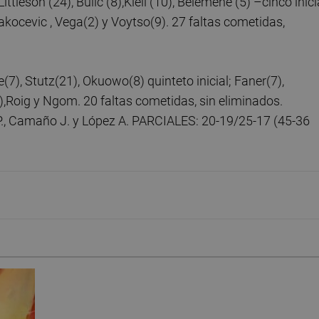
ittleson (24), Bulic (8),Kieli (10), Belemene (5) –cinco inici
Rakocevic , Vega(2) y Voytso(9). 27 faltas cometidas,
(7), Stutz(21), Okuowo(8) quinteto inicial; Faner(7),
,Roig y Ngom. 20 faltas cometidas, sin eliminados.
P., Camaño J. y López A. PARCIALES: 20-19/25-17 (45-36