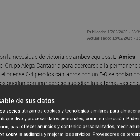
Publicado: 15/02/2025 ·
23:3
Actualizado: 15/02/2025 · 2
on la necesidad de victoria de ambos equipos. El
Amics
 el Grupo Alega Cantabria para acercarse a la permanenci
llonense 0-4 pero los cántabros con un 5-0 se ponían po
s querían dominar pero se sucedían las alternativas en e
os locales 18-13 era parada por Frederic Castelló que ped
able de sus datos
 terminaba 20-19 para los locales.
os socios utilizamos cookies y tecnologías similares para almacena
o y era el mejor de los de la Plana hasta el momento con
dispositivo y procesar datos personales, como su dirección IP, iden
to desde el triple del Cantabria obligaba a Castelló a pedi
ción, para ofrecer anuncios y contenido personalizados, medir anun
n sobre la audiencia y mejorar los servicios.
Proveedores de tercer
anto Atencia como Jonhson, estaban siendo un dolor de