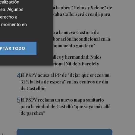
calización
le
1
Castelló acogerá la obra "Helios y Selene" de
 web. Algunos
lló
la compañía Te Falta Calle: será creada para
derecho a
el eclipse
ier momento en
2
Castelló traslada a la nueva Gestora de
os
Gaiates su "colaboración incondicional en la
promoción del monumento gaiatero"
PTAR TODO
n
3
Talleres, pasacalles y hermandad: Nules
lo
celebra su tradicional Nit dels Farolets
4
El PSPV acusa al PP de "dejar que crezca un
31 % la lista de espera" en los centros de día
de Castellón
5
El PSPV reclama un nuevo mapa sanitario
para la ciudad de Castelló "que vaya más allá
de parches"