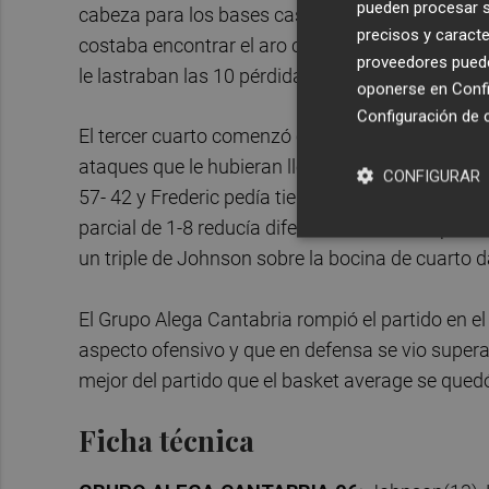
pueden procesar su
cabeza para los bases castellonenses. La diferen
precisos y caracte
costaba encontrar el aro cántabro. Se iban los e
proveedores pueden
le lastraban las 10 pérdidas y el poco acierto des
oponerse en
Confi
Configuración de 
El tercer cuarto comenzó con poco acierto por
ataques que le hubieran llevado a igualar el ma
CONFIGURAR
57- 42 y Frederic pedía tiempo con poco menos d
parcial de 1-8 reducía diferencias. Encinas pedí
un triple de Johnson sobre la bocina de cuarto 
El Grupo Alega Cantabria rompió el partido en e
aspecto ofensivo y que en defensa se vio superado
mejor del partido que el basket average se quedó
Ficha técnica