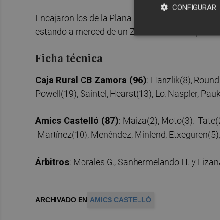
CONFIGURAR
Encajaron los de la Plana un 4-0 de salida de cua
estando a merced de un Zamora liderado por Powe
Ficha técnica
Caja Rural CB Zamora (96)
: Hanzlik(8), Round
Powell(19), Saintel, Hearst(13), Lo, Naspler, Pau
Amics Castelló (87)
: Maiza(2), Moto(3), Tate(2
Martínez(10), Menéndez, Minlend, Etxeguren(5),
Árbitros
: Morales G., Sanhermelando H. y Lizan
ARCHIVADO EN
AMICS CASTELLÓ