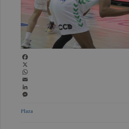
Facebook
X
WhatsApp
Email
LinkedIn
Messenger
Plaza