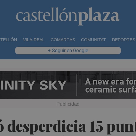
STELLÓN
VILA-REAL
COMARCAS
COMUNITAT
DEPORTES
+ Seguir en Google
ó desperdicia 15 punt