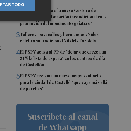
PTAR TODO
2
Castelló traslada a la nueva Gestora de
Gaiates su "colaboración incondicional en la
promoción del monumento gaiatero"
3
Talleres, pasacalles y hermandad: Nules
celebra su tradicional Nit dels Farolets
;
4
El PSPV acusa al PP de "dejar que crezca un
31 % la lista de espera" en los centros de día
de Castellón
5
El PSPV reclama un nuevo mapa sanitario
para la ciudad de Castelló "que vaya más allá
de parches"
Suscríbete al canal
de Whatsapp