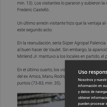
min. 13). Los visitantes lo pararon y subieron l
Frederic Castelló.
Un último arreón visitante hizo que la ventaja a
este segundo acto.
En la reanudación, sería Súper Agropal Palencia 
al buen hacer de Vaulet. Sin embargo, la aparici
Minlend Jr. mantuvo a los locales en partido, el p
En el último cuarto, los visitantes salieron a dar
Uso respons
del ex Amics, Manu Rodríguez, y la intensidad en
Nosotros y nuestr
puntos (73-83, min. 35).
información en su 
y datos de navega
obtener informació
pueden procesar su