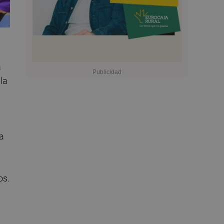
a
 la
la
os.