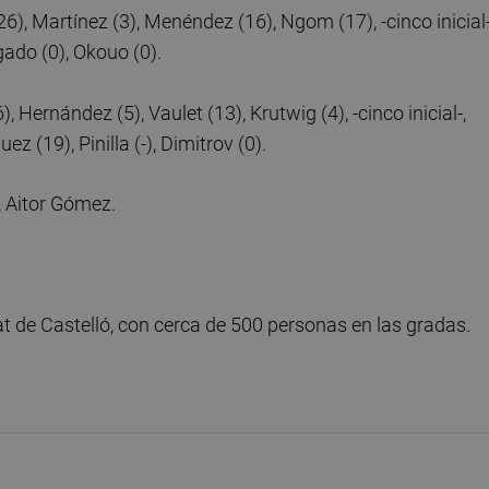
26), Martínez (3), Menéndez (16), Ngom (17), -cinco inicial-
lgado (0), Okouo (0).
6), Hernández (5), Vaulet (13), Krutwig (4), -cinco inicial-,
z (19), Pinilla (-), Dimitrov (0).
, Aitor Gómez.
at de Castelló, con cerca de 500 personas en las gradas.