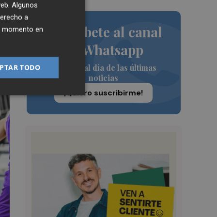
 web. Algunos
derecho a
Suscríbete al canal
ier momento en
de Whatsapp
Siempre al día de las últimas
PTAR TODO
noticias
¡Quiero suscribirme!