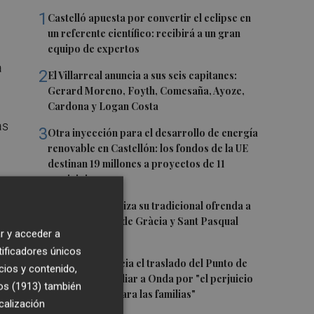
1
Castelló apuesta por convertir el eclipse en
un referente científico: recibirá a un gran
equipo de expertos
a
2
El Villarreal anuncia a sus seis capitanes:
Gerard Moreno, Foyth, Comesaña, Ayoze,
Cardona y Logan Costa
as
3
Otra inyección para el desarrollo de energía
renovable en Castellón: los fondos de la UE
destinan 19 millones a proyectos de 11
municipios
to
4
El Villarreal realiza su tradicional ofrenda a
la Mare de Déu de Gràcia y Sant Pasqual
r y acceder a
Baylón
tificadores únicos
5
Vila-real denuncia el traslado del Punto de
cios y contenido,
Encuentro Familiar a Onda por "el perjuicio
os (1913)
también
que supondrá para las familias"
calización