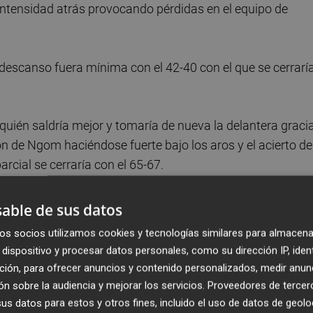
a intensidad atrás provocando pérdidas en el equipo de
l descanso fuera mínima con el 42-40 con el que se cerrarí
quién saldría mejor y tomaría de nueva la delantera graci
ón de Ngom haciéndose fuerte bajo los aros y el acierto de
arcial se cerraría con el 65-67.
 un golpe de efecto al partido y lo consiguieron con el acier
able de sus datos
 la pintura de Nkereuwen. La renta llegó a la decena de
os socios utilizamos cookies y tecnologías similares para almacena
dispositivo y procesar datos personales, como su dirección IP, iden
ción, para ofrecer anuncios y contenido personalizados, medir anun
n sobre la audiencia y mejorar los servicios.
Proveedores de tercer
s datos para estos y otros fines, incluido el uso de datos de geolo