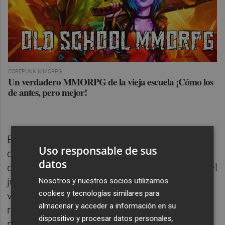
COREPUNK MMORPG
Un verdadero MMORPG de la vieja escuela ¡Cómo los
de antes, pero mejor!
El equipo entrenado por
Javier Vilaplana
Uso responsable de sus
cuenta con jugadores de gran nivel,
datos
destacando especialmente
Alonso Meana
. El
jugador asturiano fue el líder del conjunto
Nosotros y nuestros socios utilizamos
cookies y tecnologías similares para
valenciano en valoración durante la fase
almacenar y acceder a información en su
regular y está firmando unos grandes
dispositivo y procesar datos personales,
playoffs, promediando
18 puntos
y
20