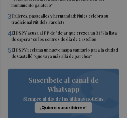
monumento gaiatero"
3
Talleres, pasacalles y hermandad: Nules celebra su
tradicional Nit dels Farolets
4
El PSPV acusa al PP de "dejar que crezca un 31 % la lista
de espera" en los centros de día de Castellón
5
El PSPV reclama un nuevo mapa sanitario para la ciudad
de Castelló "que vaya más allá de parches"
Suscríbete al canal de
Whatsapp
Siempre al día de las últimas noticias
¡Quiero suscribirme!