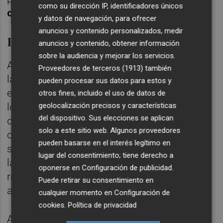
como su dirección IP, identificadores únicos
créditos de valoración
por encuentro.
y datos de navegación, para ofrecer
anuncios y contenido personalizados, medir
Enfrentamientos recientes
anuncios y contenido, obtener información
sobre la audiencia y mejorar los servicios.
Amics Castelló y CEB Llíria ya se han visto
Proveedores de terceros (1913)
también
las caras en dos ocasiones esta temporada
pueden procesar sus datos para estos y
en liga regular, con balance favorable para
otros fines, incluido el uso de datos de
geolocalización precisos y características
los castellonenses. El primer duelo
del dispositivo. Sus elecciones se aplican
disputado en el Ciutat de Castelló terminó
solo a este sitio web. Algunos proveedores
con victoria local por
93-72
, mientras que el
pueden basarse en el interés legítimo en
segundo enfrentamiento, correspondiente a
lugar del consentimiento; tiene derecho a
la última jornada liguera en el Pla de l’Arc, se
oponerse en
Configuración de publicidad
.
resolvió también a favor del Amics por un
Puede retirar su consentimiento en
ajustado
80-87
.
cualquier momento en
Configuración de
cookies
.
Política de privacidad
Además, el club ha organizado un autobús