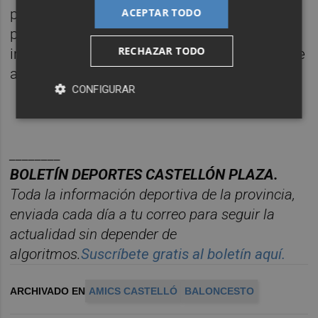
ACEPTAR TODO
para que los aficionados del Amics Castelló
puedan acompañar al equipo en este
RECHAZAR TODO
importante desplazamiento correspondiente
a la ida de los cuartos de final del playoff.
CONFIGURAR
________
BOLET
Í
N DEPORTES CASTELL
ÓN PLAZA.
Toda la información deportiva de la provincia,
enviada cada d
í
a a tu correo para seguir la
actualidad sin depender de
algoritmos.
Suscr
í
bete
gratis al bolet
í
n aqu
í.
ARCHIVADO EN
AMICS CASTELLÓ
BALONCESTO