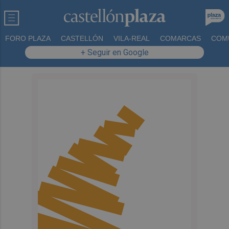
FORO PLAZA
CASTELLÓN
VILA-REAL
COMARCAS
COM
+ Seguir en Google