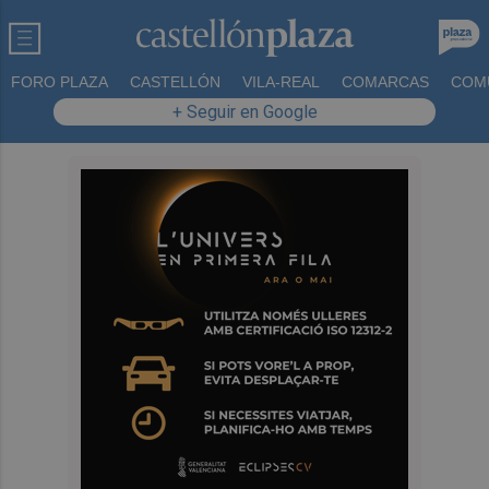
FORO PLAZA
CASTELLÓN
VILA-REAL
COMARCAS
COM
+ Seguir en Google