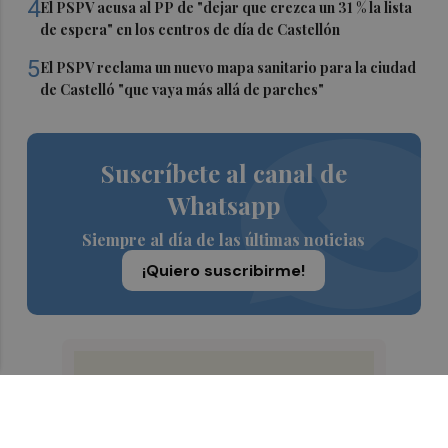
4
El PSPV acusa al PP de "dejar que crezca un 31 % la lista
de espera" en los centros de día de Castellón
5
El PSPV reclama un nuevo mapa sanitario para la ciudad
de Castelló "que vaya más allá de parches"
Suscríbete al canal de
Whatsapp
Siempre al día de las últimas noticias
¡Quiero suscribirme!