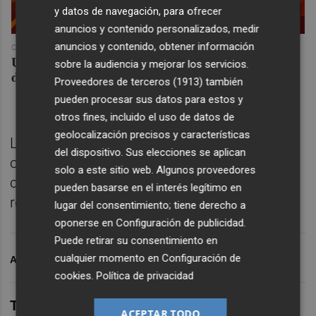
y datos de navegación, para ofrecer
anuncios y contenido personalizados, medir
anuncios y contenido, obtener información
COREPUNK MMORPG
Un verdadero MMORPG de la vieja escuela ¡Cómo los
sobre la audiencia y mejorar los servicios.
de antes, pero mejor!
Proveedores de terceros (1913)
también
pueden procesar sus datos para estos y
otros fines, incluido el uso de datos de
geolocalización precisos y características
La pasada temporada logró acceder al play
del dispositivo. Sus elecciones se aplican
off de ascenso a Primera RFEF gracias a la
solo a este sitio web. Algunos proveedores
cuarta posición que ocupó en su liga siendo
pueden basarse en el interés legítimo en
recién ascendido.
lugar del consentimiento; tiene derecho a
oponerse en
Configuración de publicidad
.
Puede retirar su consentimiento en
cualquier momento en
Configuración de
ARCHIVADO EN
CD CASTELLÓN
FÚTBOL
cookies
.
Política de privacidad
TAMBIÉN TE PUEDE INTERESAR
ACEPTAR TODO