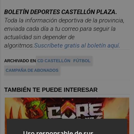
BOLET
Í
N
DEPORTES
CASTELL
ÓN
PLAZA.
Toda la información deportiva de la provincia,
enviada cada d
í
a a tu correo para seguir la
actualidad sin depender de
algoritmos.
Suscr
í
bete
gratis al
bolet
í
n
aqu
í
.
ARCHIVADO EN
CD CASTELLÓN
FÚTBOL
CAMPAÑA DE ABONADOS
TAMBIÉN TE PUEDE INTERESAR
Uso responsable de sus