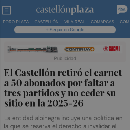
FORO PLAZA
CASTELLÓN
VILA-REAL
COMARCAS
COM
+ Seguir en Google
El Castellón retiró el carnet
a 50 abonados por faltar a
tres partidos y no ceder su
sitio en la 2025-26
La entidad albinegra incluye una política en
la que se reserva el derecho a invalidar el