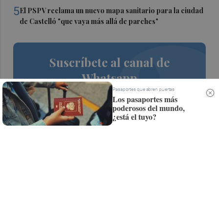
5
El PSPV reclama un nuevo mapa sanitario para la ciudad
de Castelló "que vaya más allá de parches"
Suscríbete al canal de
Whatsapp
Pasaportes que abren puertas
Siempre al día de las últimas noticias
Los pasaportes más
poderosos del mundo,
¡Quiero suscribirme!
¿está el tuyo?