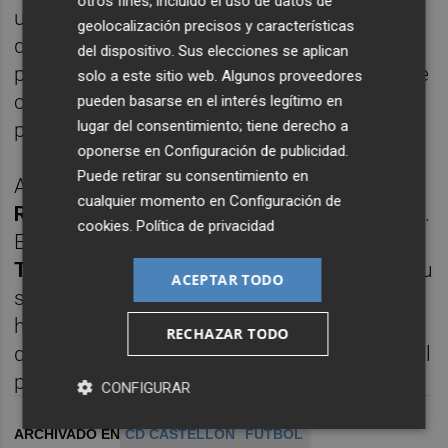
otros fines, incluido el uso de datos de
un entrenamiento y tendrá que pasar por el
geolocalización precisos y características
quirófano. No ha habido confirmación por
del dispositivo. Sus elecciones se aplican
parte del club del tiempo que estará fuera de
solo a este sitio web. Algunos proveedores
combate, pero su vuelta ya está enfocada
pueden basarse en el interés legítimo en
lugar del consentimiento; tiene derecho a
para el curso 2025/26.
oponerse en
Configuración de publicidad
.
Puede retirar su consentimiento en
A estas bajas hay que sumar las de
Salva
cualquier momento en
Configuración de
Ruiz
y
Jetro Willems
, que siguen lesionados.
cookies
.
Política de privacidad
En cambio, Plat recupera a su compatriota
Thomas van den Belt
, que ya ha cumplido su
ACEPTAR TODO
sanción por acumulación de tarjetas. El
holandés será de la partida en un
once
en el
RECHAZAR TODO
que se esperan varias novedades respecto al
partido frente al Cádiz.
CONFIGURAR
ARCHIVADO EN
CD CASTELLON
FÚTBOL