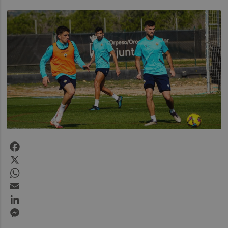
Facebook
X
WhatsApp
Email
LinkedIn
Messenger