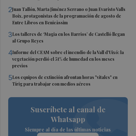
2
Juan Tallón, Marta Jiménez Serrano o Juan Evaristo Valls
Boix, protagonistas de la programación de agosto de
Entre Libros en Benicàssim
3
Los talleres de ‘Magia en los Barrios’ de Castelló llegan
al Grupo Reyes
4
Informe del CEAM sobre el incendio de la Vall d'Uixó: la
vegetación perdió el 51% de humedad en los meses
previos
5
Los equipos de extinción afrontan horas "vitales" en
Tírig para trabajar con medios aéreos
Suscríbete al canal de
Whatsapp
Siempre al día de las últimas noticias