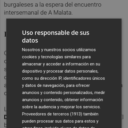
burgaleses a la espera del encuentro
intersemanal de A Malata.
Uso responsable de sus
Las bajas de Douglas y Mamah
datos
Nosotros y nuestros socios utilizamos
Como se esperaba, el Castellón no podrá
cookies y tecnologías similares para
contar con
Kenneth Mamah
tras ser
almacenar y acceder a información en su
sustituido frente al Cádiz antes del
dispositivo y procesar datos personales,
descanso. El nigeriano sufre una lesión en el
como su dirección IP, identificadores únicos
abductor izquierdo que le mantendrá de baja
y datos de navegación, para ofrecer
durante varias semanas.
anuncios y contenido personalizados, medir
anuncios y contenido, obtener información
sobre la audiencia y mejorar los servicios.
Lo que no se esperaba era la lesión de
Proveedores de terceros (1913)
también
Douglas
Aurelio
y su adiós a la temporada. El
pueden procesar sus datos para estos y
brasileño se rompió el ligamento cruzado en