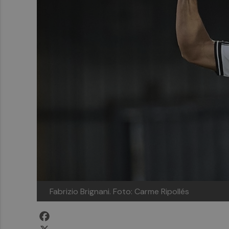
Fabrizio Brignani.
Foto: Carme Ripollés
Facebook
X