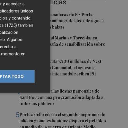
Últimas Noticias
r y acceder a
de
tificadores únicos
1
Explotaciones ganaderas de Els Ports
cios y contenido,
contarán con 20 millones de litros de agua a
os (1725)
también
través de nuevas balsas
calización
2
La Fundación Azul Marino y Torreblanca
 web. Algunos
inician una campaña de sensibilización sobre
derecho a
la posidonia
ier momento en
3
El Gobierno ejecuta 7.200 millones de Next
Generation en la Comunitat: el acceso a
PortCastelló y la intermodal reciben 191
PTAR TODO
millones
4
Moncofa disfruta las fiestas patronales de
Sant Roc con una programación adaptada a
todos los públicos
5
PortCastelló cierra el segundo mejor mes de
julio en graneles líquidos: dispara el petróleo
en medio de la guerra de Oriente Medio