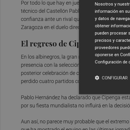
Por todo lo que hay en juego, el encuentro tendr
Nosotros y nuestr
técnico del Castellón Pablo Hernández. El prep
información en su 
y datos de navega
confianza ante un rival que está en un momento
obtener informació
Zaragoza en el duelo directo que tuvo el pasado
pueden procesar su
precisos y caracte
El regreso de Cipenga
proveedores pueden
oponerse en
Confi
En los albinegros, la gran novedad de la semana
Configuración de 
presencia con la selección de la República Democ
posterior celebración de casi una semana con e
CONFIGURAR
perdido cuatro partidos con el conjunto de la Pl
Pablo Hernández ha declarado que Cipenga esta
por su fiesta mundialista no influirá en la decisi
Aun así, no parece muy probable que el extremo
que ha mostrado el equipo en las últimas jornad