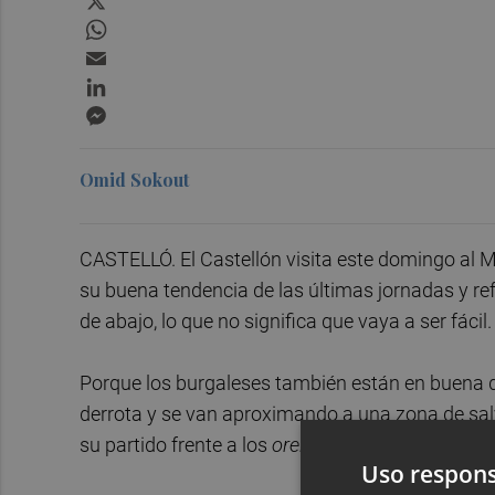
WhatsApp
Email
LinkedIn
Messenger
Omid Sokout
CASTELLÓ. El Castellón visita este domingo al M
su buena tendencia de las últimas jornadas y re
de abajo, lo que no significa que vaya a ser fácil.
Porque los burgaleses también están en buena 
derrota y se van aproximando a una zona de sal
su partido frente a los
orelluts
una oportunidad p
Uso respons