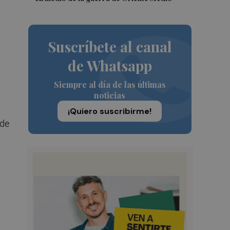
Suscríbete al canal
de Whatsapp
Siempre al día de las últimas
noticias
s
¡Quiero suscribirme!
 de