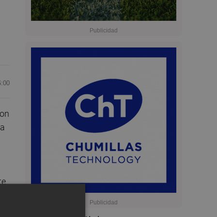
6:00
con
na
te