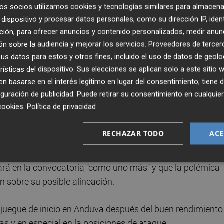
á un nivel de exigencia muy alto, como ha advertido el
os socios utilizamos cookies y tecnologías similares para almacena
arador
orellut
quiere que sus jugadores eviten los excesos 
dispositivo y procesar datos personales, como su dirección IP, iden
ción, para ofrecer anuncios y contenido personalizados, medir anun
 anímico extraordinario después de remontar ante el
n sobre la audiencia y mejorar los servicios.
Proveedores de tercer
 domingo en el Ibercaja Estadio.
s datos para estos y otros fines, incluido el uso de datos de geolo
rísticas del dispositivo. Sus elecciones se aplican solo a este sitio
 basarse en el interés legítimo en lugar del consentimiento; tiene 
guración de publicidad
. Puede retirar su consentimiento en cualqu
 es la vuelta de
Brian Cipenga
después de su dilatada
cookies
.
Política de privacidad
rática del Congo. Su clasificación para el Mundial y la
l resto del combinado han hecho que el extremo se haya
RECHAZAR TODO
ACE
ana.
rá en la convocatoria "como uno más" y que la polémica
ón sobre su posible alineación.
 juegue de inicio en Anduva después del buen rendimiento
as y en especial en la posiciones de ataque.