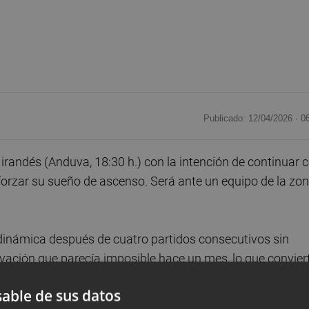
Publicado: 12/04/2026 ·
0
irandés (Anduva, 18:30 h.) con la intención de continuar 
forzar su sueño de ascenso. Será ante un equipo de la zo
dinámica después de cuatro partidos consecutivos sin
vación que parecía imposible hace un mes, lo que convier
ara acercarse aún más a las posiciones de permanencia.
able de sus datos