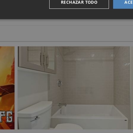
letín aquí.
RECHAZAR TODO
ACE