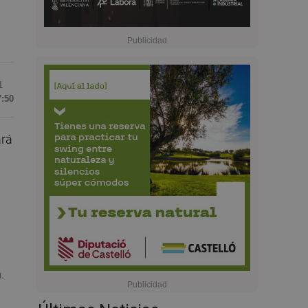
1
7:50
ará
.