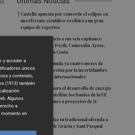
Últimas Noticias
or
1
Castelló apuesta por convertir el eclipse en
un referente científico: recibirá a un gran
equipo de expertos
2
El Villarreal anuncia a sus seis capitanes:
Gerard Moreno, Foyth, Comesaña, Ayoze,
Cardona y Logan Costa
r y acceder a
3
La cerámica acumula ya cuatro meses de
tificadores únicos
e
caídas de producción por la incertidumbre
cios y contenido,
en los mercados internacionales
os (1913)
también
e
4
Otra inyección para el desarrollo de energía
calización
renovable en Castellón: los fondos de la UE
 web. Algunos
destinan 19 millones a proyectos de 11
derecho a
municipios
ier momento en
5
El Villarreal realiza su tradicional ofrenda a
la Mare de Déu de Gràcia y Sant Pasqual
Baylón