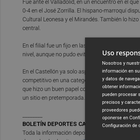
Fue ante el Valladolid, en un encuentro en el qu
0-4 en el José Zorrilla. El hispano-marroquí dis
Cultural Leonesa y el Mirandés. También lo hizo 
central.
En el filial fue un fijo en las alineaciones de
Ósca
Uso respons
nivel, aunque no pudo evitar que el equipo desce
Nosotros y nuestr
información en su 
En el Castellón ya solo aspira a jugar en el pri
y datos de navega
competitivo en una categoría nueva para él com
obtener informació
que hizo un buen papel como cedido en el Ibiza 
pueden procesar su
un sitio en pretemporada.
precisos y caracte
proveedores pueden
________
oponerse en
Confi
BOLETÍN DEPORTES CASTELLÓN PLAZA.
Configuración de 
Toda la información deportiva de la provincia, en