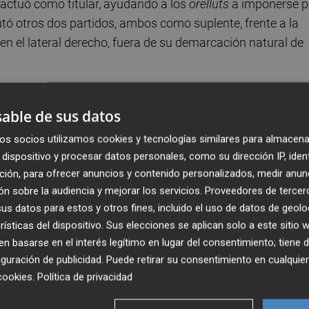
e actuó como titular, ayudando a los
orelluts
a imponerse p
putó otros dos partidos, ambos como suplente, frente a la
en el lateral derecho, fuera de su demarcación natural de
r López
como integrante del eje de la zaga y dio un buen
able de sus datos
ndiera a Tercera RFEF.
os socios utilizamos cookies y tecnologías similares para almacena
dispositivo y procesar datos personales, como su dirección IP, iden
mer equipo, pero no será de inmediato. Antes buscará bagaj
ción, para ofrecer anuncios y contenido personalizados, medir anun
o es la Primera RFEF y seguir el ejemplo de
José Albert
,
n sobre la audiencia y mejorar los servicios.
Proveedores de tercer
antes de regresar al Castellón, donde ahora opta a ganars
s datos para estos y otros fines, incluido el uso de datos de geolo
rísticas del dispositivo. Sus elecciones se aplican solo a este sitio
 basarse en el interés legítimo en lugar del consentimiento; tiene 
guración de publicidad
. Puede retirar su consentimiento en cualqu
cookies
.
Política de privacidad
viada cada día a tu correo para seguir la actualidad sin