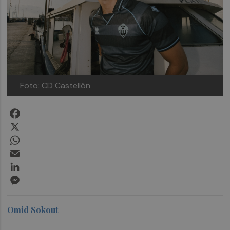
Foto: CD Castellón
Facebook
X
WhatsApp
Email
LinkedIn
Messenger
Omid Sokout