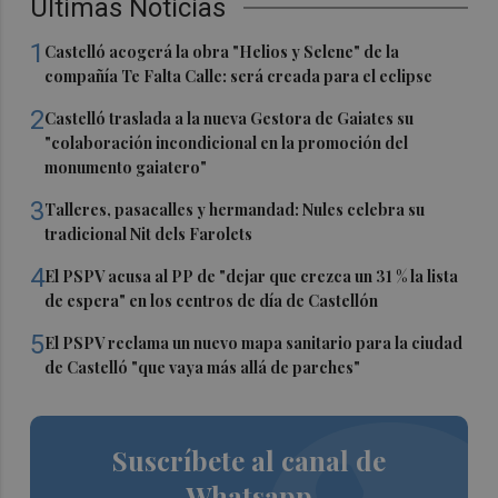
Últimas Noticias
1
Castelló acogerá la obra "Helios y Selene" de la
compañía Te Falta Calle: será creada para el eclipse
2
Castelló traslada a la nueva Gestora de Gaiates su
"colaboración incondicional en la promoción del
monumento gaiatero"
3
Talleres, pasacalles y hermandad: Nules celebra su
tradicional Nit dels Farolets
4
El PSPV acusa al PP de "dejar que crezca un 31 % la lista
de espera" en los centros de día de Castellón
5
El PSPV reclama un nuevo mapa sanitario para la ciudad
de Castelló "que vaya más allá de parches"
Suscríbete al canal de
Whatsapp