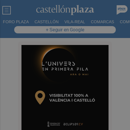
FORO PLAZA
CASTELLÓN
VILA-REAL
COMARCAS
COM
+ Seguir en Google