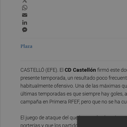
WhatsApp
Email
LinkedIn
Messenger
Plaza
CASTELLÓ (EFE). El
CD Castellón
firmó este dom
presente temporada, un resultado poco frecuent
habitualmente ofensivo. Una de las máximas que 
últimas temporadas es que siempre hay goles, a
campaña en Primera RFEF, pero que no se ha cum
El juego de ataque del que hace gala el equipo 
porterías y que los partidos difícilmente acaben