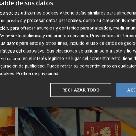
able de sus datos
astellón empataron a cero, aunque los dos dispusieron de
os socios utilizamos cookies y tecnologías similares para almacena
ía ocurrido en otras tres ocasiones durante este curso en
dispositivo y procesar datos personales, como su dirección IP, iden
Castalia ante Racing de Ferrol y Oviedo y la otra en el
ción, para ofrecer anuncios y contenido personalizados, medir anun
n sobre la audiencia y mejorar los servicios.
Proveedores de tercer
s datos para estos y otros fines, incluido el uso de datos de geolo
rísticas del dispositivo. Sus elecciones se aplican solo a este sitio
 basarse en el interés legítimo en lugar del consentimiento; tiene 
guración de publicidad
. Puede retirar su consentimiento en cualqu
cookies
.
Política de privacidad
RECHAZAR TODO
ACE