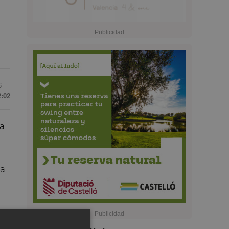
6
2:02
la
da