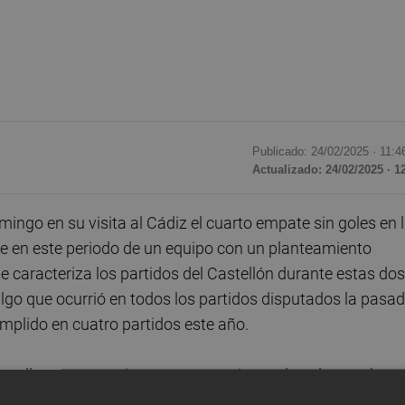
Publicado: 24/02/2025 ·
11:4
Actualizado: 24/02/2025 · 1
ingo en su visita al Cádiz el cuarto empate sin goles en 
e en este periodo de un equipo con un planteamiento
caracteriza los partidos del Castellón durante estas dos
lgo que ocurrió en todos los partidos disputados la pasa
plido en cuatro partidos este año.
castellonense permite generar ocasiones de gol en ambas
 sin goles, aunque fue una excepción el que se jugó este