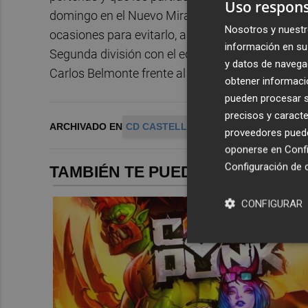
Uso respons
domingo en el Nuevo Mirandilla. El Cádiz y el C
Nosotros y nuestr
ocasiones para evitarlo, algo que solamente hab
información en su 
Segunda división con el equipo albinegro, dos en 
y datos de navega
Carlos Belmonte frente al Albacete.
obtener informació
pueden procesar su
precisos y caracte
ARCHIVADO EN
CD CASTELLON
proveedores pueden
oponerse en
Confi
Configuración de 
TAMBIÉN TE PUEDE INTERESAR
CONFIGURAR