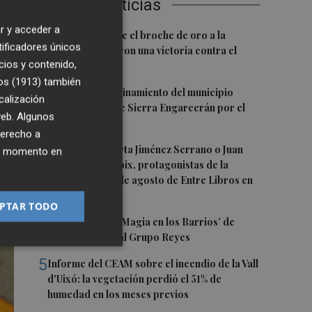
Últimas Noticias
r y acceder a
1
El Villarreal pone el broche de oro a la
tificadores únicos
pretemporada con una victoria contra el
cios y contenido,
Galatasaray
os (1913)
también
2
Levantan el confinamiento del municipio
calización
castellonense de Sierra Engarcerán por el
 web. Algunos
incendio
derecho a
3
Juan Tallón, Marta Jiménez Serrano o Juan
ier momento en
Evaristo Valls Boix, protagonistas de la
programación de agosto de Entre Libros en
Benicàssim
PTAR TODO
4
Los talleres de ‘Magia en los Barrios’ de
Castelló llegan al Grupo Reyes
5
Informe del CEAM sobre el incendio de la Vall
d'Uixó: la vegetación perdió el 51% de
humedad en los meses previos