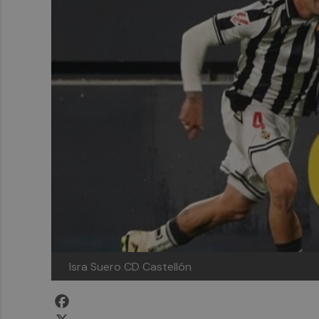
Isra Suero
CD Castellón
Facebook
X