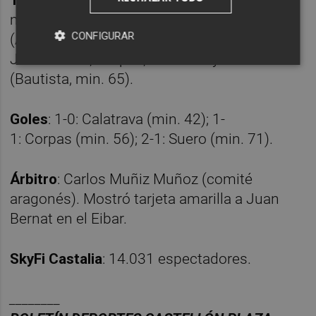
min. 81), Arbilla, Jair Junior, Marco Moreno
CONFIGURAR
(Aleix, min. 65), Mada, Sergio (Javi, min. 81),
Juan Bernat, Corpas, Adu Ares y Javi Martón
(Bautista, min. 65).
Goles
: 1-0: Calatrava (min. 42); 1-
1: Corpas (min. 56); 2-1: Suero (min. 71).
Árbitro
: Carlos Muñiz Muñoz (comité
aragonés). Mostró tarjeta amarilla a Juan
Bernat en el Eibar.
SkyFi Castalia
: 14.031 espectadores.
________