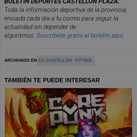
BOLET
Í
N DEPORTES CASTELL
ÓN PLAZA.
Toda la información deportiva de la provincia,
enviada cada dí
a a tu correo para seguir la
actualidad sin depender de
algoritmos.
Suscr
í
bete
gratis al bolet
í
n aqu
í.
ARCHIVADO EN
CD CASTELLÓN
FÚTBOL
TAMBIÉN TE PUEDE INTERESAR