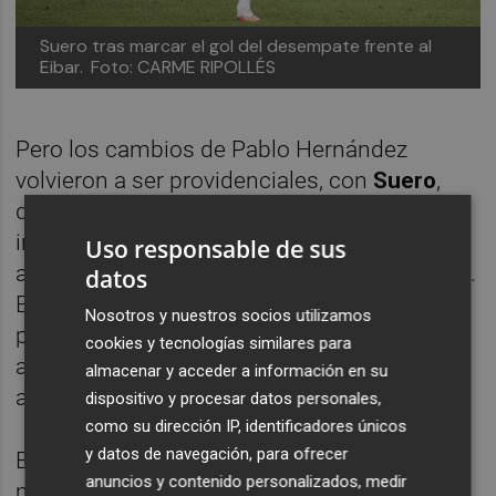
Suero tras marcar el gol del desempate frente al
Eibar.
Foto: CARME RIPOLLÉS
Pero los cambios de Pablo Hernández
volvieron a ser providenciales, con
Suero
,
que anotó cinco minutos después de
ingresar en el terreno de juego tras
Uso responsable de sus
aprovechar una gran asistencia de Calatrava.
datos
El centrocampista madrileño, sin apenas
Nosotros y nuestros socios utilizamos
protagonismo en los últimos meses,
cookies y tecnologías similares para
acabaría siendo decisivo para situar a los
almacenar y acceder a información en su
albinegros en la promoción.
dispositivo y procesar datos personales,
como su dirección IP, identificadores únicos
y datos de navegación, para ofrecer
El Castellón jugó con oficio los últimos
anuncios y contenido personalizados, medir
minutos. Evitó caer en los pecados de