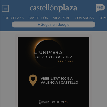
FORO PLAZA
CASTELLÓN
VILA-REAL
COMARCAS
COM
+ Seguir en Google