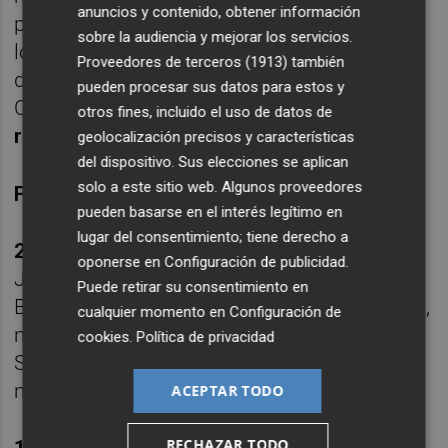
anuncios y contenido, obtener información
partidos anteriores y cerró el choque pese a
sobre la audiencia y mejorar los servicios.
los intentos de los eibarreses en el juego
Proveedores de terceros (1913)
también
directo. La fiesta se hizo realidad en el SkyFi
pueden procesar sus datos para estos y
Castalia.
El Almería espera en la primera
otros fines, incluido el uso de datos de
ronda del play off
.
geolocalización precisos y características
del dispositivo. Sus elecciones se aplican
solo a este sitio web. Algunos proveedores
Ficha técnica
pueden basarse en el interés legítimo en
lugar del consentimiento; tiene derecho a
2- CD Castellón
: Matthys, Brignani, Alberto
oponerse en
Configuración de publicidad
.
Jiménez, Sienra (Lucas Alcázar, min. 65),
Puede retirar su consentimiento en
Barri, Gerenabarrena, Cipenga (Raúl Sánchez,
cualquier momento en
Configuración de
min. 80), Calatrava (Álvaro, min. 90), Pablo
cookies
.
Política de privacidad
Santiago (Doué, min. 80), Jakobsen (Suero,
min. 65) y Camara.
ACEPTAR TODO
RECHAZAR TODO
1- SD Eibar
: Magunagoitia, Cubero (Hugo,