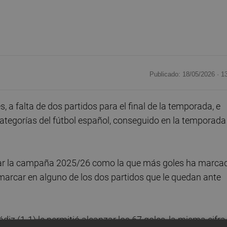
Publicado: 18/05/2026 ·
1
 a falta de dos partidos para el final de la temporada, e
ategorías del fútbol español, conseguido en la temporada
rrar la campaña 2025/26 como la que más goles ha marca
 marcar en alguno de los dos partidos que le quedan ante
diz (1-1) le permitió alcanzar los 67 goles, la misma cifra