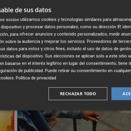
 1953/54 en Segunda División.
able de sus datos
os socios utilizamos cookies y tecnologías similares para almacena
dispositivo y procesar datos personales, como su dirección IP, iden
ción, para ofrecer anuncios y contenido personalizados, medir anun
, reunidas cada ma
ñana en un solo correo para empezar e
n sobre la audiencia y mejorar los servicios.
Proveedores de tercer
s datos para estos y otros fines, incluido el uso de datos de geolo
rísticas del dispositivo. Sus elecciones se aplican solo a este sitio
 basarse en el interés legítimo en lugar del consentimiento; tiene 
guración de publicidad
. Puede retirar su consentimiento en cualqu
cookies
.
Política de privacidad
RECHAZAR TODO
ACE