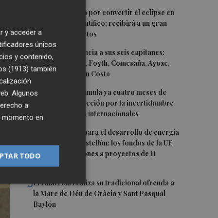
1
Castelló apuesta por convertir el eclipse en
un referente científico: recibirá a un gran
r y acceder a
equipo de expertos
tificadores únicos
2
El Villarreal anuncia a sus seis capitanes:
cios y contenido,
l
Gerard Moreno, Foyth, Comesaña, Ayoze,
os (1913)
también
Cardona y Logan Costa
calización
3
La cerámica acumula ya cuatro meses de
 web. Algunos
caídas de producción por la incertidumbre
derecho a
en los mercados internacionales
ier momento en
4
Otra inyección para el desarrollo de energía
renovable en Castellón: los fondos de la UE
destinan 19 millones a proyectos de 11
PTAR TODO
municipios
5
El Villarreal realiza su tradicional ofrenda a
la Mare de Déu de Gràcia y Sant Pasqual
Baylón