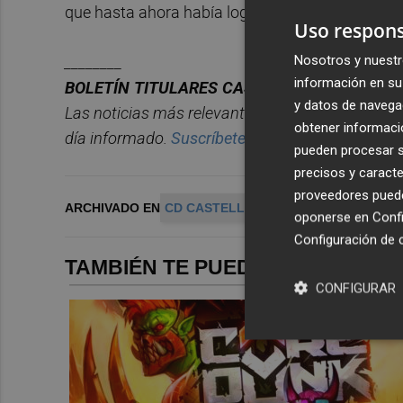
que hasta ahora había logrado en la temporada
Uso respons
Nosotros y nuestr
________
información en su 
BOLET
Í
N
TITULARES
CASTELL
ÓN
PLAZA.
y datos de navega
Las noticias má
s relevantes del d
í
a en
Castelló
n
obtener informació
d
í
a informado.
Suscr
í
bete
gratis al
bolet
í
n
aqu
í
.
pueden procesar su
precisos y caracte
proveedores pueden
ARCHIVADO EN
CD CASTELLÓN
oponerse en
Confi
Configuración de 
TAMBIÉN TE PUEDE INTERESAR
CONFIGURAR