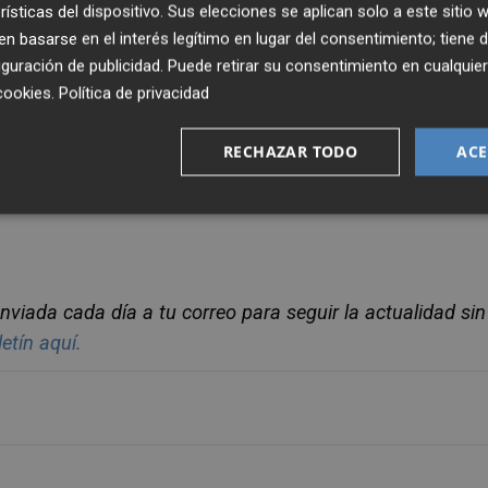
rísticas del dispositivo. Sus elecciones se aplican solo a este sitio
earse un cambio de sistema que incluya un solo pivote.
 basarse en el interés legítimo en lugar del consentimiento; tiene 
guración de publicidad
. Puede retirar su consentimiento en cualqu
oincidir
Alex Calatrava
e
Israel Suero
en la línea de
cookies
.
Política de privacidad
erto-Sienra
, con
Brignani
como otra opción.
RECHAZAR TODO
ACE
Matx
de
Castellón Plaza
.
nviada cada día a tu correo para seguir la actualidad sin
letín aquí.