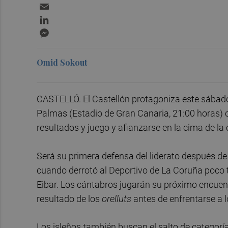
Email
LinkedIn
Messenger
Omid Sokout
CASTELLÓ. El Castellón protagoniza este sábado 
Palmas (Estadio de Gran Canaria, 21:00 horas) 
resultados y juego y afianzarse en la cima de la 
Será su primera defensa del liderato después de 
cuando derrotó al Deportivo de La Coruña poco
Eibar. Los cántabros jugarán su próximo encuentr
resultado de los
orelluts
antes de enfrentarse a l
Los isleños también buscan el salto de categoría