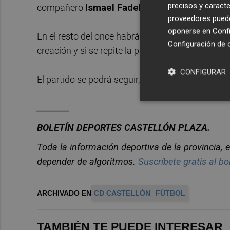
precisos y caracte
compañero
Ismael Fadel
. Incluso podría plant
proveedores pueden
oponerse en
Confi
En el resto del once habrá que ver si vuelven a c
Configuración de 
creación y si se repite la pareja de centrales
Alb
CONFIGURAR
El partido se podrá seguir, como siempre, en
El 
________
BOLETÍN DEPORTES CASTELLÓN PLAZA.
Toda la información deportiva de la provincia, e
depender de algoritmos.
Suscríbete gratis al bo
ARCHIVADO EN
CD CASTELLÓN
FÚTBOL
TAMBIÉN TE PUEDE INTERESAR