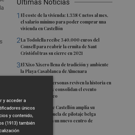
Últimas Noticias
la
1
El coste de la vivienda: 1.338 € netos al mes,
el salario mínimo para poder comprar una
vivienda en Castellón
2
La Todolella recibe 340.000 euros del
s
Consell para reabrir la ermita de Sant
Cristòfol tras su cierre en 2021
3
El Xixo Xixero llena de tradición y ambiente
la Playa Casablanca de Almenara
4
Más de 8.000 personas reviven la historia en
Onda Medieval y consolidan el evento
cultural y turístico
que
r y acceder a
5
El aeropuerto de Castellón amplía su
tificadores únicos
actividad: la escuela de pilotaje belga
cios y contenido,
Skywings abrirá un nuevo centro de
os (1913)
también
formación
calización