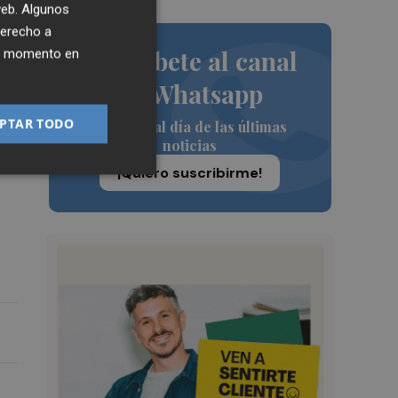
 web. Algunos
derecho a
Suscríbete al canal
ier momento en
de Whatsapp
PTAR TODO
Siempre al día de las últimas
noticias
¡Quiero suscribirme!