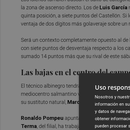
la zona de ascenso directo. Los de
Luis García
n
quinta posición, a siete puntos del Castellón. S
ventaja de dos dígitos más golaveraje sobre un ri
Será un contexto completamente opuesto al de la
con siete puntos de desventaja respecto a los c
sumado 14 puntos más que su rival de este sáb
Las bajas en el centro del camp
El técnico albinegro tendrá que encontrar soluc
Uso respons
mediocentro salmantino vio la quinta tarjeta amar
Nosotros y nuestr
su sustituto natural,
Marc-Olivier Doué
, igual
información en su 
y datos de navega
Ronaldo Pompeu
apunta a ser una posibilidad 
obtener informació
Terma
, del filial, ha trabajado esta semana a la
pueden procesar su