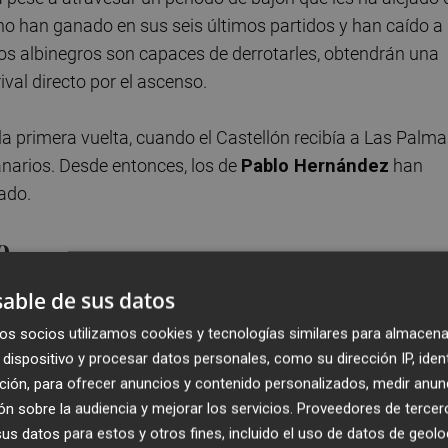
o han ganado en sus seis últimos partidos y han caído a 
i los albinegros son capaces de derrotarles, obtendrán una
val directo por el ascenso.
 primera vuelta, cuando el Castellón recibía a Las Palma
anarios. Desde entonces, los de
Pablo Hernández
han
ado.
o
ión a una baja importante como la de
Diego Barri
. El
able de sus datos
illa ante el Deportivo y se perderá este choque, al igual 
os socios utilizamos cookies y tecnologías similares para almacena
mente sancionado.
dispositivo y procesar datos personales, como su dirección IP, iden
ción, para ofrecer anuncios y contenido personalizados, medir anun
para cubrir esa ausencia, pero no es la única.
Guillem
n sobre la audiencia y mejorar los servicios.
Proveedores de tercer
s órdenes del primer equipo y opta a jugar, igual que su
s datos para estos y otros fines, incluido el uso de datos de geolo