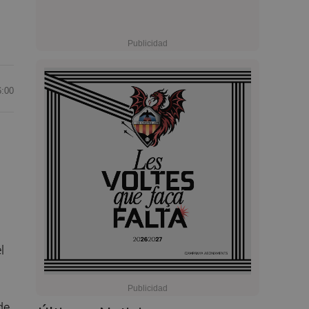
6:00
l
de