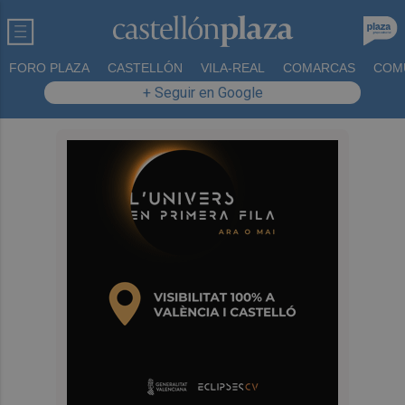
FORO PLAZA
CASTELLÓN
VILA-REAL
COMARCAS
COM
+ Seguir en Google