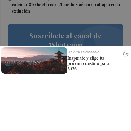
calcinar 810 hectáreas: 21 medios aéreos trabajan en la
extinción
Suscríbete al canal de
Whatsapp
Top 2026: destinos clave
Siempre al día de las últimas noticias
Inspírate y elige tu
próximo destino para
¡Quiero suscribirme!
2026