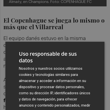
Almaty, en Champions. Foto: COPENHAGUE FC
El Copenhague se juega lo mismo o
más que el Villarreal
El equipo danés estuvo en la misma
casuística que los de Vila-real, pero la
diferencia es que ellos sí que ganaron el
Uso responsable de sus
anterior partido, en su caso contra el ya
datos
mencionado
Kairat
.
Nosotros y nuestros socios utilizamos
cookies y tecnologías similares para
Actualmente acumulan
cuatro puntos
, una
almacenar y acceder a información en su
situación ligeramente más favorable que la
dispositivo y procesar datos personales,
del
Villarreal
. Con un total de
siete goles a
como su dirección IP, identificadores únicos
y datos de navegación, para ofrecer
favor
y
14 en contra (-7)
, los de Dinamarca
anuncios y contenido personalizados, medir
han demostrado acierto arriba pero el doble