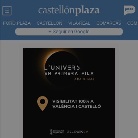
FORO PLAZA
CASTELLÓN
VILA-REAL
COMARCAS
COM
+ Seguir en Google