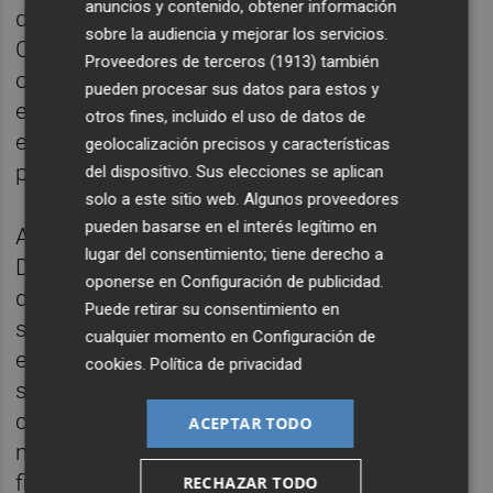
anuncios y contenido, obtener información
de debilidad en su zaga defensiva.
sobre la audiencia y mejorar los servicios.
Consiguieron marcarle
dos
al
Leverkusen
y
Proveedores de terceros (1913)
también
otros
dos
al
Dortmund
, pero no pudieron
pueden procesar sus datos para estos y
evitar los goles en contra que les hicieron
otros fines, incluido el uso de datos de
empatar (
2-2
) y perder (
2-4
) esos dos
geolocalización precisos y características
partidos respectivamente.
del dispositivo. Sus elecciones se aplican
solo a este sitio web. Algunos proveedores
pueden basarse en el interés legítimo en
Actualmente van
quintos
en la Superliga
lugar del consentimiento; tiene derecho a
Danesa: una liga de tan solo
12 equipos
que
oponerse en
Configuración de publicidad
.
descienden la mitad cada año. Y a pesar de
Puede retirar su consentimiento en
ser un histórico de su país, actualmente
cualquier momento en
Configuración de
están a
10 puntos
del líder y a
cuatro
de las
cookies
.
Política de privacidad
seis posiciones de descenso. Una
competición que, a nivel físico, les exige
ACEPTAR TODO
mucho debido a que cada partido es una
final, aspecto que desgasta mucho a los
RECHAZAR TODO