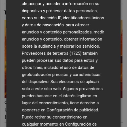
almacenar y acceder a información en su
dispositivo y procesar datos personales,
TAMBIÉN TE PUEDE INTERESAR
como su dirección IP, identificadores únicos
y datos de navegación, para ofrecer
anuncios y contenido personalizados, medir
anuncios y contenido, obtener información
sobre la audiencia y mejorar los servicios.
Proveedores de terceros (1725)
también
pueden procesar sus datos para estos y
otros fines, incluido el uso de datos de
geolocalización precisos y características
del dispositivo. Sus elecciones se aplican
solo a este sitio web. Algunos proveedores
pueden basarse en el interés legítimo en
lugar del consentimiento; tiene derecho a
Corepunk MMORPG
Un verdadero MMORPG de la vieja escuela
oponerse en
Configuración de publicidad
.
¡Cómo los de antes, pero mejor!
Puede retirar su consentimiento en
cualquier momento en
Configuración de