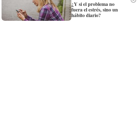
¿Y si el problema no
Siempre al día de las últimas noticias
fuera el estrés, sino un
hábito diario?
¡Quiero suscribirme!