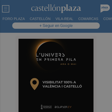
FORO PLAZA
CASTELLÓN
VILA-REAL
COMARCAS
COM
+ Seguir en Google