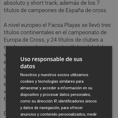
absoluto y short track, además de los 7
títulos de campeones de España de cross.
A nivel europeo el Facsa Playas se llevó tres
títulos continentales en el campeonato de
Europa de Cross, y 24 títulos de clubes a
nivel nacional y cincuenta atletas del club
vistieron la camiseta de la selección
Uso responsable de sus
española en 87 ocasiones en los
datos
campeonatos internacionales, incluyendo
Nosotros y nuestros socios utilizamos
los Juegos Olímpicos de París, donde 12 de
cookies y tecnologías similares para
ellos saltaron a escena. En total subieron 18
almacenar y acceder a información en su
veces a los podios y consiguieron nueve
dispositivo y procesar datos personales,
títulos internacionales.
como su dirección IP, identificadores únicos
y datos de navegación, para ofrecer
En fase nacional, los atletas del club se
anuncios y contenido personalizados, medir