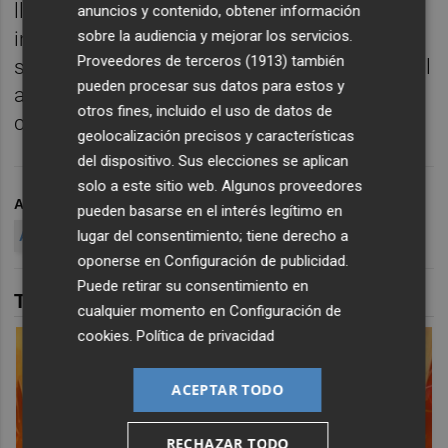
llevaron un total de 146 medallas
anuncios y contenido, obtener información
sobre la audiencia y mejorar los servicios.
individuales entre todas las categorías,
Proveedores de terceros (1913)
también
siendo el campeonato de España absoluto al
pueden procesar sus datos para estos y
aire libre el que más metales aportó al club
otros fines, incluido el uso de datos de
castellonense con un total de 16.
geolocalización precisos y características
del dispositivo. Sus elecciones se aplican
solo a este sitio web. Algunos proveedores
ARCHIVADO EN
FACSA PLAYAS DE CASTELLÓN
pueden basarse en el interés legítimo en
lugar del consentimiento; tiene derecho a
ATLETISMO
oponerse en
Configuración de publicidad
.
Puede retirar su consentimiento en
TAMBIÉN TE PUEDE INTERESAR
cualquier momento en
Configuración de
cookies
.
Política de privacidad
ACEPTAR TODO
RECHAZAR TODO