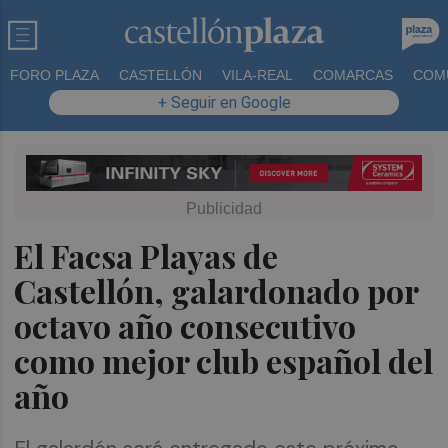
FORO PLAZA
CASTELLÓN
VILA-REAL
COMARCAS
COM
+ Seguir en Google
El Facsa Playas de
Castellón, galardonado por
octavo año consecutivo
como mejor club español del
año