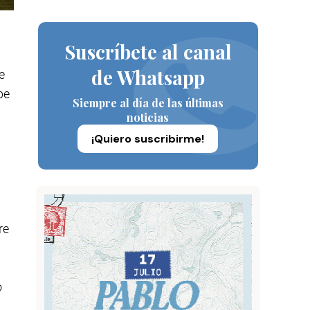
Suscríbete al canal
de Whatsapp
e
be
Siempre al día de las últimas
noticias
¡Quiero suscribirme!
re
o