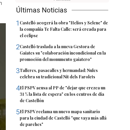
n
Últimas Noticias
1
Castelló acogerá la obra "Helios y Selene" de
la compañía Te Falta Calle: será creada para
el eclipse
2
Castelló traslada a la nueva Gestora de
Gaiates su "colaboración incondicional en la
promoción del monumento gaiatero"
3
Talleres, pasacalles y hermandad: Nules
celebra su tradicional Nit dels Farolets
4
El PSPV acusa al PP de "dejar que crezca un
31 % la lista de espera" en los centros de día
de Castellón
5
El PSPV reclama un nuevo mapa sanitario
para la ciudad de Castelló "que vaya más allá
de parches"