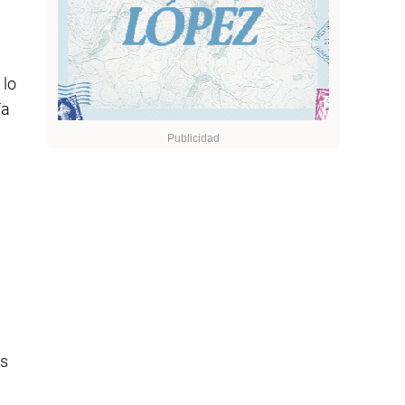
 lo
ía
es