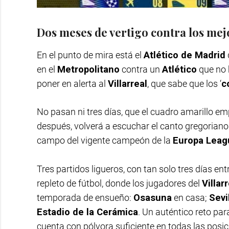
Dos meses de vertigo contra los mej
En el punto de mira está el
Atlético de Madrid
en el
Metropolitano
contra un
Atlético
que no 
poner en alerta al
Villarreal
, que sabe que los ‘
c
No pasan ni tres días, que el cuadro amarillo em
después, volverá a escuchar el canto gregoriano
campo del vigente campeón de la
Europa Leag
Tres partidos ligueros, con tan solo tres días en
repleto de fútbol, donde los jugadores del
Villar
temporada de ensueño:
Osasuna
en casa;
Sevi
Estadio de la Cerámica
. Un auténtico reto par
cuenta con pólvora suficiente en todas las posici