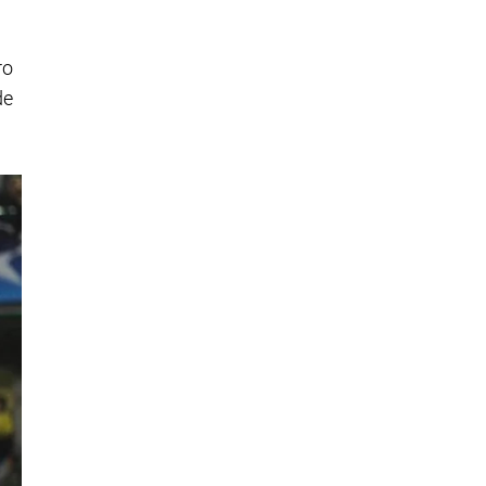
ro
de