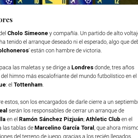
ores
del
Cholo Simeone
y compañía. Un partido de alto voltaj
ha tenido el arranque deseado ni el esperado, algo que de
olchoneros
’ están con hambre de victoria.
paca las maletas y se dirige a
Londres
donde, tres años
 del himno más escalofriante del mundo futbolístico en el
ue
: el
Tottenham
.
tre estos, son los encargados de darle cierre a un septiemb
real
serán los responsables de cerrar un arranque de
lla
en el
Ramón Sánchez Pizjuán
;
Athletic Club
en el
a las tablas de
Marcelino García Toral
, que ahora mism
ones del terreno de juego, gracias a los recién llegados.